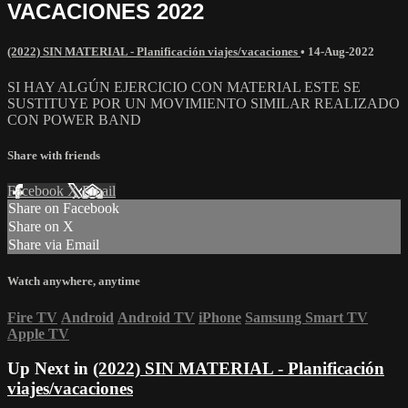
VACACIONES 2022
(2022) SIN MATERIAL - Planificación viajes/vacaciones
•
14-Aug-2022
SI HAY ALGÚN EJERCICIO CON MATERIAL ESTE SE
SUSTITUYE POR UN MOVIMIENTO SIMILAR REALIZADO
CON POWER BAND
Share with friends
Facebook
X
Email
Share on Facebook
Share on X
Share via Email
Watch anywhere, anytime
Fire TV
Android
Android TV
iPhone
Samsung Smart TV
Apple TV
Up Next in
(2022) SIN MATERIAL - Planificación
viajes/vacaciones