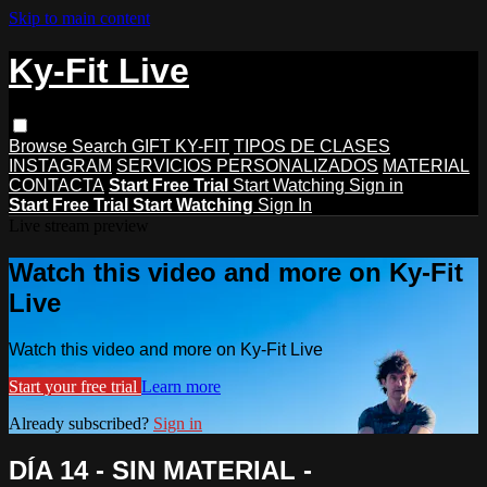
Skip to main content
Ky-Fit Live
Browse
Search
GIFT KY-FIT
TIPOS DE CLASES
INSTAGRAM
SERVICIOS PERSONALIZADOS
MATERIAL
CONTACTA
Start Free Trial
Start Watching
Sign in
Start Free Trial
Start Watching
Sign In
Live stream preview
Watch this video and more on Ky-Fit
Live
Watch this video and more on Ky-Fit Live
Start your free trial
Learn more
Already subscribed?
Sign in
DÍA 14 - SIN MATERIAL -