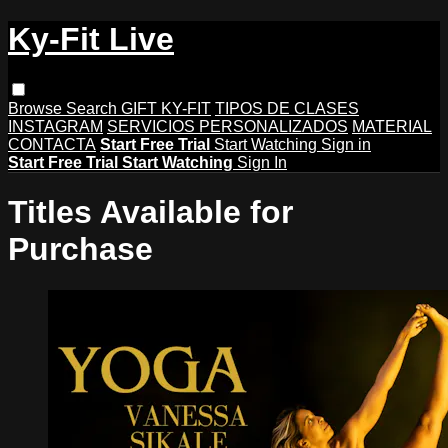
Ky-Fit Live
Browse
Search
GIFT KY-FIT
TIPOS DE CLASES
INSTAGRAM
SERVICIOS PERSONALIZADOS
MATERIAL
CONTACTA
Start Free Trial
Start Watching
Sign in
Start Free Trial
Start Watching
Sign In
Titles Available for
Purchase