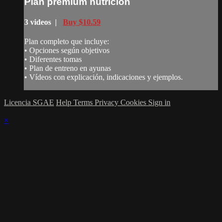
Plan premium nutrición
3 videos |
Buy $10.59
Plan completo que incluye:
• Opciones según objetivos
• Diferentes tomas
• Plan de entreno en ayunas
• Vídeos con explicación, indicaciones y ejemplos.
Licencia SGAE
Help
Terms
Privacy
Cookies
Sign in
×