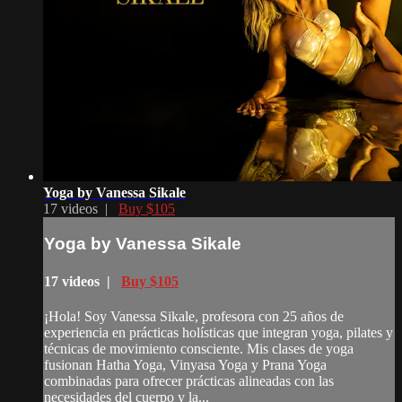
Yoga by Vanessa Sikale
17 videos |
Buy $105
Yoga by Vanessa Sikale
17 videos |
Buy $105
¡Hola! Soy Vanessa Sikale, profesora con 25 años de
experiencia en prácticas holísticas que integran yoga, pilates y
técnicas de movimiento consciente. Mis clases de yoga
fusionan Hatha Yoga, Vinyasa Yoga y Prana Yoga
combinadas para ofrecer prácticas alineadas con las
necesidades del cuerpo y la...