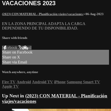
VACACIONES 2023
(2023) CON MATERIAL - Planificación viajes/vacaciones
•
06-Aug-2023
EN LA ZONA PRINCIPAL ADAPTA LA CARGA
DEPENDIENDO DE TU DISPONIBILIDAD.
Share with friends
Facebook
X
Email
Share on Facebook
Share on X
Share via Email
Watch anywhere, anytime
Fire TV
Android
Android TV
iPhone
Samsung Smart TV
Apple TV
Up Next in
(2023) CON MATERIAL - Planificación
viajes/vacaciones