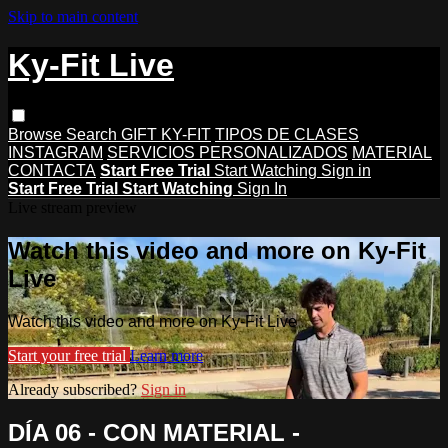
Skip to main content
Ky-Fit Live
Browse
Search
GIFT KY-FIT
TIPOS DE CLASES
INSTAGRAM
SERVICIOS PERSONALIZADOS
MATERIAL
CONTACTA
Start Free Trial
Start Watching
Sign in
Start Free Trial
Start Watching
Sign In
Live stream preview
Watch this video and more on Ky-Fit
Live
Watch this video and more on Ky-Fit Live
Start your free trial
Learn more
Already subscribed?
Sign in
DÍA 06 - CON MATERIAL -