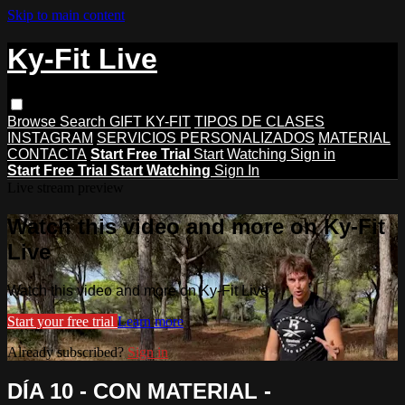
Skip to main content
Ky-Fit Live
Browse
Search
GIFT KY-FIT
TIPOS DE CLASES
INSTAGRAM
SERVICIOS PERSONALIZADOS
MATERIAL
CONTACTA
Start Free Trial
Start Watching
Sign in
Start Free Trial
Start Watching
Sign In
Live stream preview
Watch this video and more on Ky-Fit
Live
Watch this video and more on Ky-Fit Live
Start your free trial
Learn more
Already subscribed?
Sign in
DÍA 10 - CON MATERIAL -