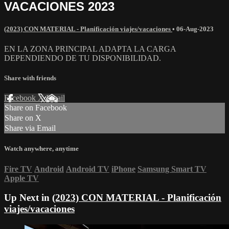
VACACIONES 2023
(2023) CON MATERIAL - Planificación viajes/vacaciones
•
06-Aug-2023
EN LA ZONA PRINCIPAL ADAPTA LA CARGA
DEPENDIENDO DE TU DISPONIBILIDAD.
Share with friends
Facebook
X
Email
Share on Facebook
Share on X
Share via Email
Watch anywhere, anytime
Fire TV
Android
Android TV
iPhone
Samsung Smart TV
Apple TV
Up Next in
(2023) CON MATERIAL - Planificación
viajes/vacaciones