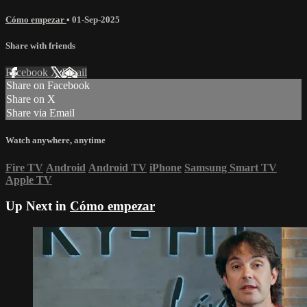
Cómo empezar
•
01-Sep-2025
Share with friends
Facebook
X
Email
Share on Facebook
Share on X
Share via Email
Watch anywhere, anytime
Fire TV
Android
Android TV
iPhone
Samsung Smart TV
Apple TV
Up Next in
Cómo empezar