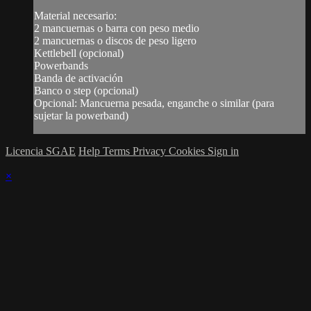
Material necesario:
2 mancuernas o barra con peso medio
2 mancuernas o discos de peso ligero
Kettlebell (opcional)
Powerbands
Banda de activación
Banco o step (opcional)
Opcional: Mancuerna pesada, enganche o similar (para
sujetar la powerband)
Licencia SGAE
Help
Terms
Privacy
Cookies
Sign in
×