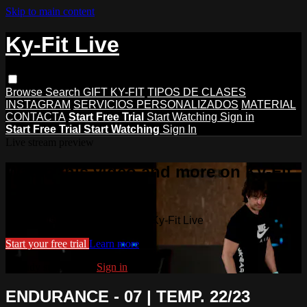
Skip to main content
Ky-Fit Live
Browse
Search
GIFT KY-FIT
TIPOS DE CLASES
INSTAGRAM
SERVICIOS PERSONALIZADOS
MATERIAL
CONTACTA
Start Free Trial
Start Watching
Sign in
Start Free Trial
Start Watching
Sign In
Live stream preview
Watch this video and more on Ky-Fit
Live
Watch this video and more on Ky-Fit Live
Start your free trial
Learn more
Already subscribed?
Sign in
ENDURANCE - 07 | TEMP. 22/23