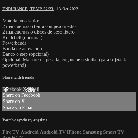
ENDURANCE | TEMP. 22/23
•
13-Oct-2022
Material necesario:
2 mancuernas o barra con peso medio
2 mancuernas o discos de peso ligero
Kettlebell (opcional)
Powerbands
Banda de activación
Banco o step (opcional)
Opcional: Mancuerna pesada, enganche o similar (para sujetar la
powerband)
Share with friends
Facebook
X
Email
Share on Facebook
Share on X
Share via Email
Watch anywhere, anytime
Fire TV
Android
Android TV
iPhone
Samsung Smart TV
Apple TV