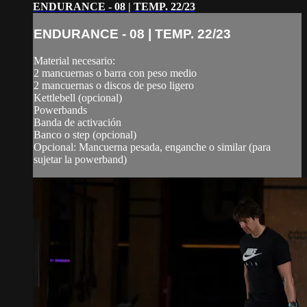
ENDURANCE - 08 | TEMP. 22/23
ENDURANCE - 08 | TEMP. 22/23
Material necesario:
2 mancuernas o barra con peso medio
2 mancuernas o discos de peso ligero
Kettlebell (opcional)
Powerbands
Banda de activación
Banco o step (opcional)
Opcional: Mancuerna pesada, enganche o similar (para
sujetar la powerband)