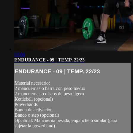
57:04
ENDURANCE - 09 | TEMP. 22/23
ENDURANCE - 09 | TEMP. 22/23
Material necesario:
2 mancuernas o barra con peso medio
2 mancuernas o discos de peso ligero
Kettlebell (opcional)
Powerbands
Banda de activación
Banco o step (opcional)
Opcional: Mancuerna pesada, enganche o similar (para
sujetar la powerband)