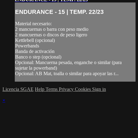
ENDURANCE - 15 | TEMP. 22/23
Material necesario:
2 mancuernas o barra con peso medio
2 mancuernas o discos de peso ligero
Kettlebell (opcional)
Powerbands
Banda de activación
Banco o step (opcional)
Opcional: Mancuerna pesada, enganche o similar (para
sujetar la powerband)
Opcional: AB Mat, toalla o similar para apoyar las r...
Licencia SGAE
Help
Terms
Privacy
Cookies
Sign in
×