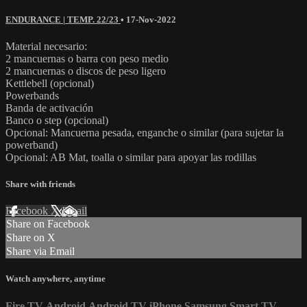
ENDURANCE | TEMP. 22/23
•
17-Nov-2022
Material necesario:
2 mancuernas o barra con peso medio
2 mancuernas o discos de peso ligero
Kettlebell (opcional)
Powerbands
Banda de activación
Banco o step (opcional)
Opcional: Mancuerna pesada, enganche o similar (para sujetar la
powerband)
Opcional: AB Mat, toalla o similar para apoyar las rodillas
Share with friends
Facebook
X
Email
Share on Facebook
Share on X
Share via Email
Watch anywhere, anytime
Fire TV
Android
Android TV
iPhone
Samsung Smart TV