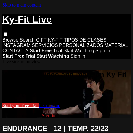
Skip to main content
Ky-Fit Live
Browse
Search
GIFT KY-FIT
TIPOS DE CLASES
INSTAGRAM
SERVICIOS PERSONALIZADOS
MATERIAL
CONTACTA
Start Free Trial
Start Watching
Sign in
Start Free Trial
Start Watching
Sign In
Live stream preview
Watch this video and more on Ky-Fit
Live
Watch this video and more on Ky-Fit Live
Start your free trial
Learn more
Already subscribed?
Sign in
ENDURANCE - 12 | TEMP. 22/23