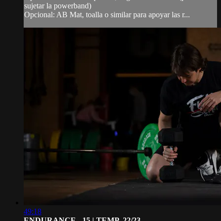
sujetar la powerband)
Opcional: AB Mat, toalla o similar para apoyar las r...
49:18
ENDURANCE - 15 | TEMP. 22/23