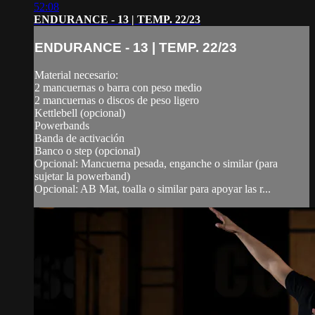
52:08
ENDURANCE - 13 | TEMP. 22/23
ENDURANCE - 13 | TEMP. 22/23
Material necesario:
2 mancuernas o barra con peso medio
2 mancuernas o discos de peso ligero
Kettlebell (opcional)
Powerbands
Banda de activación
Banco o step (opcional)
Opcional: Mancuerna pesada, enganche o similar (para
sujetar la powerband)
Opcional: AB Mat, toalla o similar para apoyar las r...