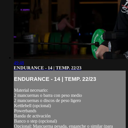
49:48
ENDURANCE - 14 | TEMP. 22/23
ENDURANCE - 14 | TEMP. 22/23
Material necesario:
2 mancuernas o barra con peso medio
2 mancuernas o discos de peso ligero
Kettlebell (opcional)
Powerbands
Banda de activación
Banco o step (opcional)
Opcional: Mancuerna pesada, enganche o similar (para