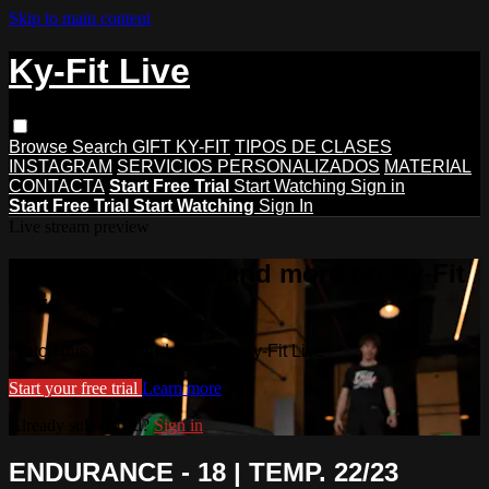
Skip to main content
Ky-Fit Live
Browse
Search
GIFT KY-FIT
TIPOS DE CLASES
INSTAGRAM
SERVICIOS PERSONALIZADOS
MATERIAL
CONTACTA
Start Free Trial
Start Watching
Sign in
Start Free Trial
Start Watching
Sign In
Live stream preview
Watch this video and more on Ky-Fit
Live
Watch this video and more on Ky-Fit Live
Start your free trial
Learn more
Already subscribed?
Sign in
ENDURANCE - 18 | TEMP. 22/23