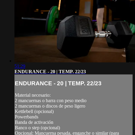
51:29
ENDURANCE - 20 | TEMP. 22/23
ENDURANCE - 20 | TEMP. 22/23
Material necesario:
2 mancuernas o barra con peso medio
2 mancuernas o discos de peso ligero
Kettlebell (opcional)
Powerbands
Banda de activación
Banco o step (opcional)
Opcional: Mancuerna pesada, enganche o similar (para