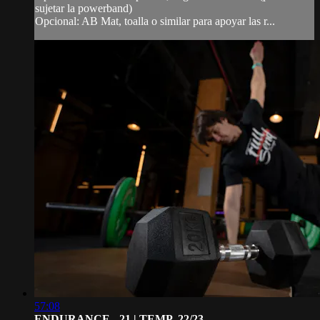
sujetar la powerband)
Opcional: AB Mat, toalla o similar para apoyar las r...
57:08
ENDURANCE - 21 | TEMP. 22/23