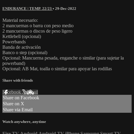
ENDURANCE | TEMP. 22/23
•
29-Dec-2022
Material necesario:
2 mancuernas o barra con peso medio
2 mancuernas o discos de peso ligero
Kettlebell (opcional)
Powerbands
Banda de activación
Banco o step (opcional)
Opcional: Mancuerna pesada, enganche o similar (para sujetar la
powerband)
Opcional: AB Mat, toalla o similar para apoyar las rodillas
Share with friends
Facebook
X
Email
Share on Facebook
Share on X
Share via Email
Watch anywhere, anytime
Fire TV
Android
Android TV
iPhone
Samsung Smart TV