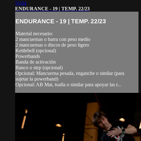
55:04
ENDURANCE - 19 | TEMP. 22/23
ENDURANCE - 19 | TEMP. 22/23
Material necesario:
2 mancuernas o barra con peso medio
2 mancuernas o discos de peso ligero
Kettlebell (opcional)
Powerbands
Banda de activación
Banco o step (opcional)
Opcional: Mancuerna pesada, enganche o similar (para
sujetar la powerband)
Opcional: AB Mat, toalla o similar para apoyar las r...