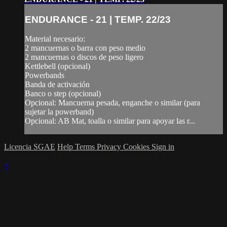
ENDURANCE - 21 | TEMP. 22/23
Material necesario:
2 mancuernas o barra con peso medio
2 mancuernas o discos de peso ligero
Kettlebell (opcional)
Powerbands
Banda de activación
Banco o step (opcional)
Opcional: Mancuerna pesada, enganche o similar (para
sujetar la powerband)
Opcional: AB Mat, toalla o similar para apoyar las r...
Licencia SGAE
Help
Terms
Privacy
Cookies
Sign in
×