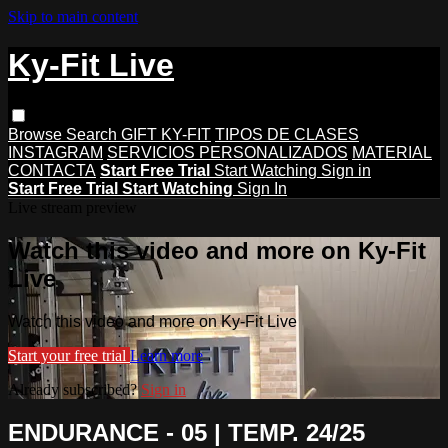
Skip to main content
Ky-Fit Live
Browse
Search
GIFT KY-FIT
TIPOS DE CLASES
INSTAGRAM
SERVICIOS PERSONALIZADOS
MATERIAL
CONTACTA
Start Free Trial
Start Watching
Sign in
Start Free Trial
Start Watching
Sign In
Live stream preview
Watch this video and more on Ky-Fit
Live
Watch this video and more on Ky-Fit Live
Start your free trial
Learn more
Already subscribed?
Sign in
ENDURANCE - 05 | TEMP. 24/25