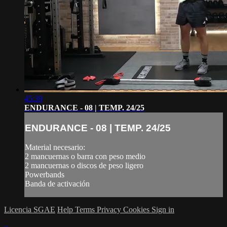
45:39
ENDURANCE - 08 | TEMP. 24/25
ENDURANCE - 08 | TEMP. 24/25
Material necesario:
2 mancuernas o barra con peso medio
2 mancuernas o discos de peso ligero
Powerbands
Banda de activación
Licencia SGAE
Help
Terms
Privacy
Cookies
Sign in