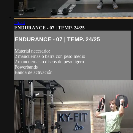
56:24
ENDURANCE - 07 | TEMP. 24/25
ENDURANCE - 07 | TEMP. 24/25
Material necesario:
2 mancuernas o barra con peso medio
2 mancuernas o discos de peso ligero
Powerbands
Banda de activación