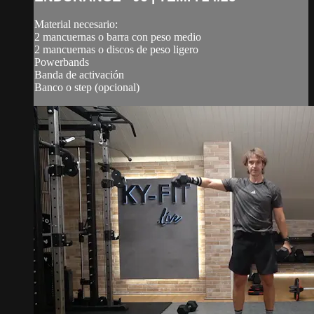
Material necesario:
2 mancuernas o barra con peso medio
2 mancuernas o discos de peso ligero
Powerbands
Banda de activación
Banco o step (opcional)