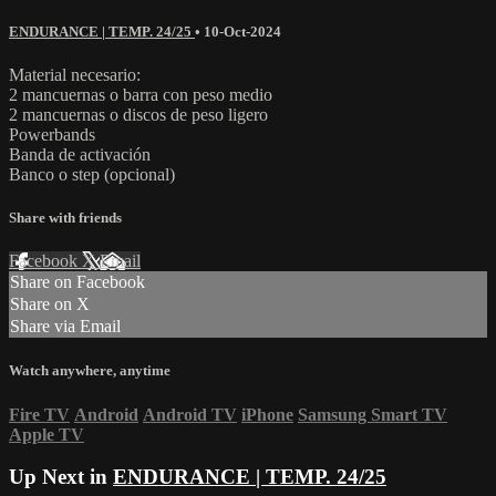
ENDURANCE | TEMP. 24/25
•
10-Oct-2024
Material necesario:
2 mancuernas o barra con peso medio
2 mancuernas o discos de peso ligero
Powerbands
Banda de activación
Banco o step (opcional)
Share with friends
Facebook
X
Email
Share on Facebook
Share on X
Share via Email
Watch anywhere, anytime
Fire TV
Android
Android TV
iPhone
Samsung Smart TV
Apple TV
Up Next in
ENDURANCE | TEMP. 24/25