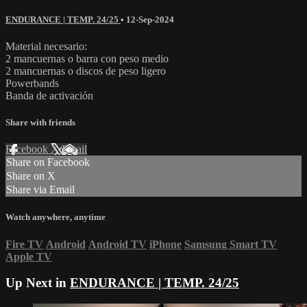
ENDURANCE | TEMP. 24/25
•
12-Sep-2024
Material necesario:
2 mancuernas o barra con peso medio
2 mancuernas o discos de peso ligero
Powerbands
Banda de activación
Share with friends
Facebook
X
Email
Share on Facebook
Share on X
Share via Email
Watch anywhere, anytime
Fire TV
Android
Android TV
iPhone
Samsung Smart TV
Apple TV
Up Next in
ENDURANCE | TEMP. 24/25