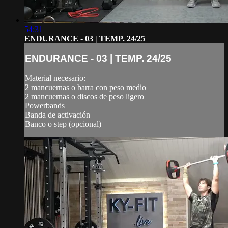
54:31
ENDURANCE - 03 | TEMP. 24/25
ENDURANCE - 03 | TEMP. 24/25
Material necesario:
2 mancuernas o barra con peso medio
2 mancuernas o discos de peso ligero
Powerbands
Banda de activación
Banco o step (opcional)