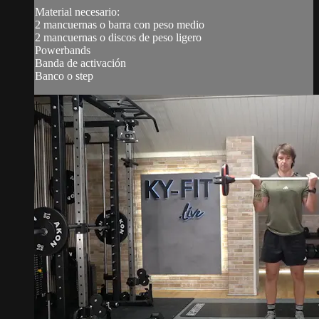
Material necesario:
2 mancuernas o barra con peso medio
2 mancuernas o discos de peso ligero
Powerbands
Banda de activación
Banco o step