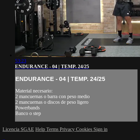
53:23
ENDURANCE - 04 | TEMP. 24/25
ENDURANCE - 04 | TEMP. 24/25
Material necesario:
2 mancuernas o barra con peso medio
2 mancuernas o discos de peso ligero
Powerbands
Banco o step
Licencia SGAE
Help
Terms
Privacy
Cookies
Sign in