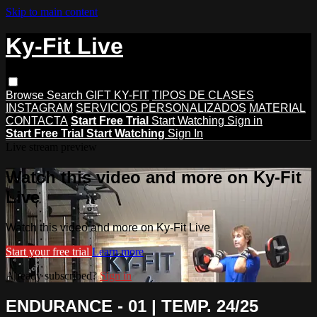
Skip to main content
Ky-Fit Live
Browse
Search
GIFT KY-FIT
TIPOS DE CLASES
INSTAGRAM
SERVICIOS PERSONALIZADOS
MATERIAL
CONTACTA
Start Free Trial
Start Watching
Sign in
Start Free Trial
Start Watching
Sign In
Live stream preview
Watch this video and more on Ky-Fit
Live
Watch this video and more on Ky-Fit Live
Start your free trial
Learn more
Already subscribed?
Sign in
ENDURANCE - 01 | TEMP. 24/25