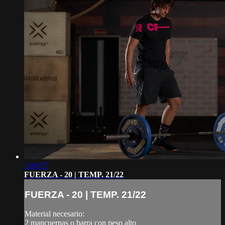
1:00:57
FUERZA - 20 | TEMP. 21/22
FUERZA - 20 | TEMP. 21/22
Material necesario:
2 mancuernas o barra con peso alto