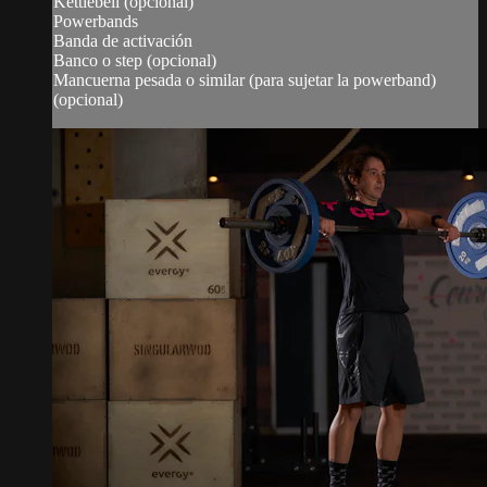
Kettlebell (opcional)
Powerbands
Banda de activación
Banco o step (opcional)
Mancuerna pesada o similar (para sujetar la powerband)
(opcional)