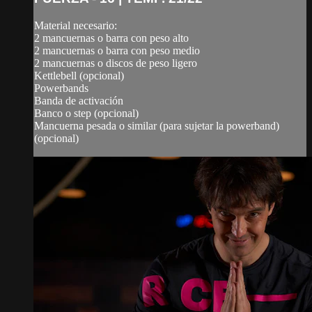
Material necesario:
2 mancuernas o barra con peso alto
2 mancuernas o barra con peso medio
2 mancuernas o discos de peso ligero
Kettlebell (opcional)
Powerbands
Banda de activación
Banco o step (opcional)
Mancuerna pesada o similar (para sujetar la powerband)
(opcional)