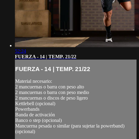
52:24
FUERZA - 14 | TEMP. 21/22
FUERZA - 14 | TEMP. 21/22
Material necesario:
2 mancuernas o barra con peso alto
2 mancuernas o barra con peso medio
2 mancuernas o discos de peso ligero
Kettlebell (opcional)
Powerbands
Banda de activación
Banco o step (opcional)
Mancuerna pesada o similar (para sujetar la powerband)
(opcional)