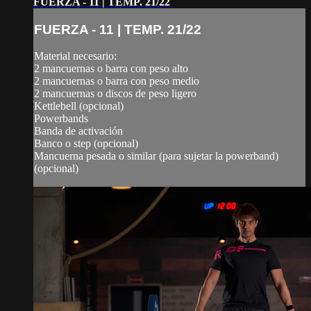
FUERZA - 11 | TEMP. 21/22
FUERZA - 11 | TEMP. 21/22
Material necesario:
2 mancuernas o barra con peso alto
2 mancuernas o barra con peso medio
2 mancuernas o discos de peso ligero
Kettlebell (opcional)
Powerbands
Banda de activación
Banco o step (opcional)
Mancuerna pesada o similar (para sujetar la powerband)
(opcional)