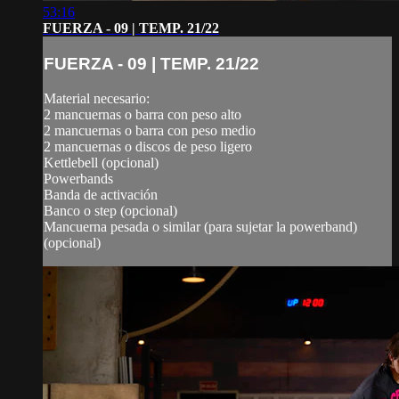
53:16
FUERZA - 09 | TEMP. 21/22
FUERZA - 09 | TEMP. 21/22
Material necesario:
2 mancuernas o barra con peso alto
2 mancuernas o barra con peso medio
2 mancuernas o discos de peso ligero
Kettlebell (opcional)
Powerbands
Banda de activación
Banco o step (opcional)
Mancuerna pesada o similar (para sujetar la powerband)
(opcional)