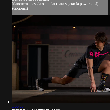
Mancuerna pesada o similar (para sujetar la powerband)
(opcional)
1:00:33