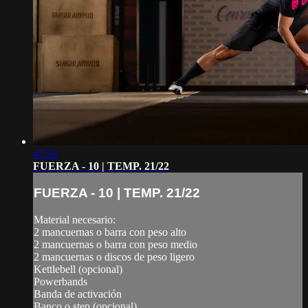
47:53
FUERZA - 10 | TEMP. 21/22
FUERZA - 10 | TEMP. 21/22
Material necesario:
2 mancuernas o barra con peso alto
2 mancuernas o barra con peso medio
2 mancuernas o discos de peso ligero
Kettlebell (opcional)
Powerbands
Banda de activación
Banco o step (opcional)