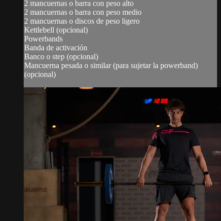
2 mancuernas o barra con peso alto
2 mancuernas o barra con peso medio
2 mancuernas o discos de peso ligero
Kettlebell (opcional)
Powerbands
Banda de activación
Banco o step (opcional)
Mancuerna pesada o similar (para sujetar la powerband)
(opcional)