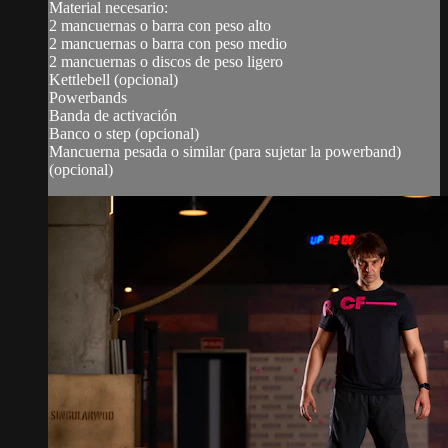
Material necesario:
2 mancuernas o barra con peso alto
2 mancuernas o barra con peso medio
2 mancuernas o discos de peso ligero
Kettlebell (opcional)
Powerbands
Banda de activación
Banco o step (opcional)
Mancuerna pesada o similar (para sujetar la powerband)
(opcional)