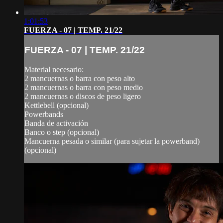
1:01:53
FUERZA - 07 | TEMP. 21/22
FUERZA - 07 | TEMP. 21/22
Material necesario:
2 mancuernas o barra con peso alto
2 mancuernas o barra con peso medio
2 mancuernas o discos de peso ligero
Kettlebell (opcional)
Powerbands
Banda de activación
Banco o step (opcional)
Mancuerna pesada o similar (para sujetar la powerband)
(opcional)