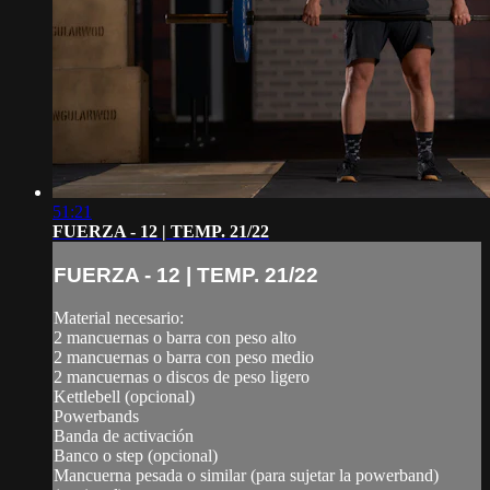
51:21
FUERZA - 12 | TEMP. 21/22
FUERZA - 12 | TEMP. 21/22
Material necesario:
2 mancuernas o barra con peso alto
2 mancuernas o barra con peso medio
2 mancuernas o discos de peso ligero
Kettlebell (opcional)
Powerbands
Banda de activación
Banco o step (opcional)
Mancuerna pesada o similar (para sujetar la powerband)