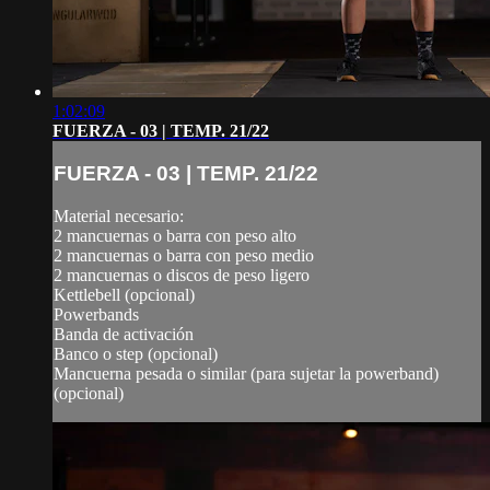
1:02:09
FUERZA - 03 | TEMP. 21/22
FUERZA - 03 | TEMP. 21/22
Material necesario:
2 mancuernas o barra con peso alto
2 mancuernas o barra con peso medio
2 mancuernas o discos de peso ligero
Kettlebell (opcional)
Powerbands
Banda de activación
Banco o step (opcional)
Mancuerna pesada o similar (para sujetar la powerband)
(opcional)