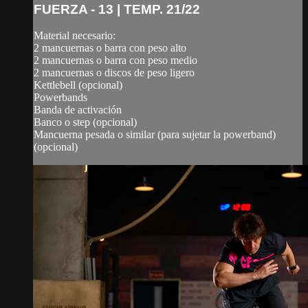
FUERZA - 13 | TEMP. 21/22
Material necesario:
2 mancuernas o barra con peso alto
2 mancuernas o barra con peso medio
2 mancuernas o discos de peso ligero
Kettlebell (opcional)
Powerbands
Banda de activación
Banco o step (opcional)
Mancuerna pesada o similar (para sujetar la powerband)
(opcional)