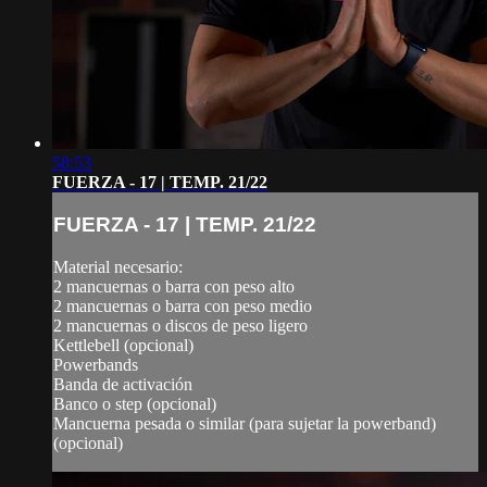
58:53
FUERZA - 17 | TEMP. 21/22
FUERZA - 17 | TEMP. 21/22
Material necesario:
2 mancuernas o barra con peso alto
2 mancuernas o barra con peso medio
2 mancuernas o discos de peso ligero
Kettlebell (opcional)
Powerbands
Banda de activación
Banco o step (opcional)
Mancuerna pesada o similar (para sujetar la powerband)
(opcional)