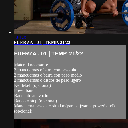
1:01:25
FUERZA - 01 | TEMP. 21/22
FUERZA - 01 | TEMP. 21/22
Material necesario:
2 mancuernas o barra con peso alto
2 mancuernas o barra con peso medio
2 mancuernas o discos de peso ligero
Kettlebell (opcional)
Powerbands
Banda de activación
Banco o step (opcional)
Mancuerna pesada o similar (para sujetar la powerband)
(opcional)