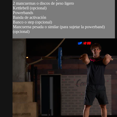
2 mancuernas o discos de peso ligero
Kettlebell (opcional)
Powerbands
Banda de activación
Banco o step (opcional)
Mancuerna pesada o similar (para sujetar la powerband)
(opcional)