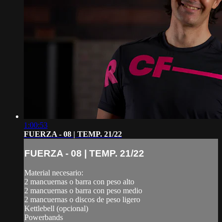
1:00:53
FUERZA - 08 | TEMP. 21/22
FUERZA - 08 | TEMP. 21/22
Material necesario:
2 mancuernas o barra con peso alto
2 mancuernas o barra con peso medio
2 mancuernas o discos de peso ligero
Kettlebell (opcional)
Powerbands