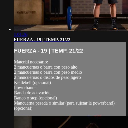
1:01:26
FUERZA - 19 | TEMP. 21/22
FUERZA - 19 | TEMP. 21/22
Material necesario:
2 mancuernas o barra con peso alto
2 mancuernas o barra con peso medio
2 mancuernas o discos de peso ligero
Kettlebell (opcional)
Powerbands
Banda de activación
Banco o step (opcional)
Mancuerna pesada o similar (para sujetar la powerband)
(opcional)