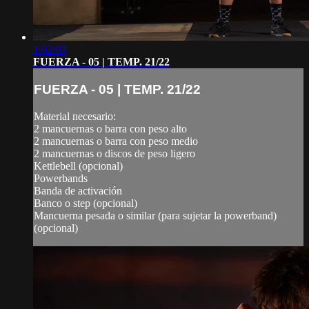
1:02:03
FUERZA - 05 | TEMP. 21/22
FUERZA - 05 | TEMP. 21/22
Material necesario:
2 mancuernas o barra con peso alto
2 mancuernas o barra con peso medio
2 mancuernas o discos de peso ligero
Kettlebell (opcional)
Powerbands
Banda de activación
Banco o step (opcional)
Mancuerna pesada o similar (para sujetar la powerband)
(opcional)