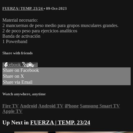
FUERZA | TEMP. 23/24
•
09-Oct-2023
Material necesario:
2 mancuernas de peso medio para grupos musculares grandes.
2 de poco peso para ejercicios analíticos
Banda de activación
1 Powerband
Share with friends
Facebook
X
Email
Share on Facebook
Share on X
Share via Email
Watch anywhere, anytime
Fire TV
Android
Android TV
iPhone
Samsung Smart TV
Apple TV
Up Next in
FUERZA | TEMP. 23/24