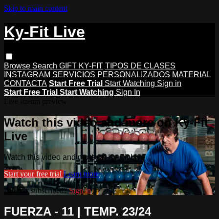
Skip to main content
Ky-Fit Live
Browse
Search
GIFT KY-FIT
TIPOS DE CLASES
INSTAGRAM
SERVICIOS PERSONALIZADOS
MATERIAL
CONTACTA
Start Free Trial
Start Watching
Sign in
Start Free Trial
Start Watching
Sign In
Live stream preview
Watch this video and more on Ky-Fit
Live
Watch this video and more on Ky-Fit Live
Start your free trial
Learn more
Already subscribed?
Sign in
FUERZA - 11 | TEMP. 23/24