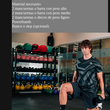
Material necesario:
2 mancuernas o barra con peso alto
2 mancuernas o barra con peso medio
2 mancuernas o discos de peso ligero
Powerbands
Banco o step (opcional)