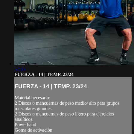
52:35
FUERZA - 14 | TEMP. 23/24
FUERZA - 14 | TEMP. 23/24
Material necesario:
2 Discos o mancuernas de peso medio/ alto para grupos
musculares grandes
2 Discos o mancuernas de peso ligero para ejercicios
analíticos.
Powerband
Goma de activación