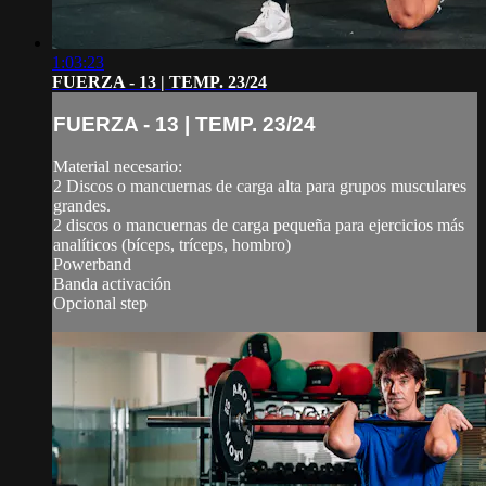
1:03:23
FUERZA - 13 | TEMP. 23/24
FUERZA - 13 | TEMP. 23/24
Material necesario:
2 Discos o mancuernas de carga alta para grupos musculares
grandes.
2 discos o mancuernas de carga pequeña para ejercicios más
analíticos (bíceps, tríceps, hombro)
Powerband
Banda activación
Opcional step