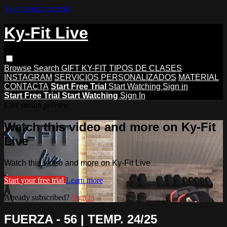
Skip to main content
Ky-Fit Live
Browse
Search
GIFT KY-FIT
TIPOS DE CLASES
INSTAGRAM
SERVICIOS PERSONALIZADOS
MATERIAL
CONTACTA
Start Free Trial
Start Watching
Sign in
Start Free Trial
Start Watching
Sign In
Live stream preview
Watch this video and more on Ky-Fit
Live
Watch this video and more on Ky-Fit Live
Start your free trial
Learn more
Already subscribed?
Sign in
FUERZA - 56 | TEMP. 24/25