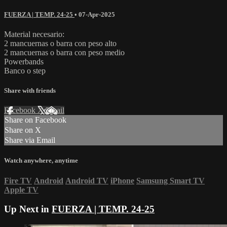
FUERZA | TEMP. 24-25
•
07-Apr-2025
Material necesario:
2 mancuernas o barra con peso alto
2 mancuernas o barra con peso medio
Powerbands
Banco o step
Share with friends
Facebook
X
Email
Share on Facebook
Share on X
Share via Email
Watch anywhere, anytime
Fire TV
Android
Android TV
iPhone
Samsung Smart TV
Apple TV
Up Next in
FUERZA | TEMP. 24-25