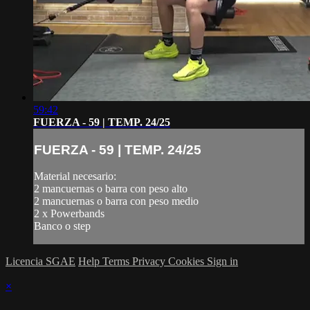
59:42
FUERZA - 59 | TEMP. 24/25
FUERZA - 59 | TEMP. 24/25
Material necesario:
2 mancuernas o barra con peso alto
2 mancuernas o barra con peso medio
2 x Powerbands
Banco o step
Licencia SGAE
Help
Terms
Privacy
Cookies
Sign in
×