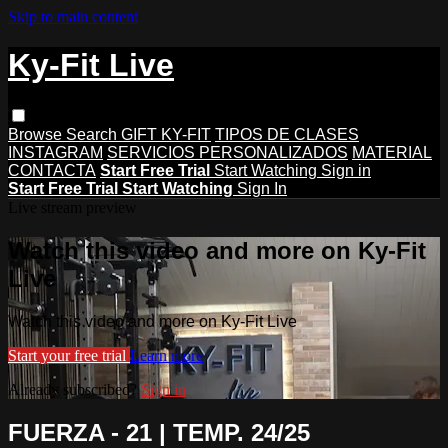
Skip to main content
Ky-Fit Live
Browse
Search
GIFT KY-FIT
TIPOS DE CLASES
INSTAGRAM
SERVICIOS PERSONALIZADOS
MATERIAL
CONTACTA
Start Free Trial
Start Watching
Sign in
Start Free Trial
Start Watching
Sign In
Live stream preview
Watch this video and more on Ky-Fit
Live
Watch this video and more on Ky-Fit Live
Start your free trial
Learn more
Already subscribed?
Sign in
FUERZA - 21 | TEMP. 24/25