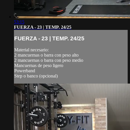
53:15
FUERZA - 23 | TEMP. 24/25
FUERZA - 23 | TEMP. 24/25
Material necesario:
2 mancuernas o barra con peso alto
2 mancuernas o barra con peso medio
Mancuernas de peso ligero
Powerband
Step o banco (opcional)