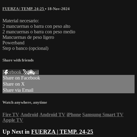
FUERZA | TEMP. 24-25
•
18-Nov-2024
Material necesario:
2 mancuernas o barra con peso alto
2 mancuernas o barra con peso medio
Mancuernas de peso ligero
Powerband
Step o banco (opcional)
Share with friends
Facebook
X
Email
Share on Facebook
Share on X
Share via Email
Watch anywhere, anytime
Fire TV
Android
Android TV
iPhone
Samsung Smart TV
Apple TV
Up Next in
FUERZA | TEMP. 24-25