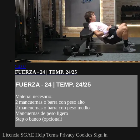
54:07
FUERZA - 24 | TEMP. 24/25
FUERZA - 24 | TEMP. 24/25
Material necesario:
2 mancuernas o barra con peso alto
2 mancuernas o barra con peso medio
Mancuernas de peso ligero
Step o banco (opcional)
Licencia SGAE
Help
Terms
Privacy
Cookies
Sign in