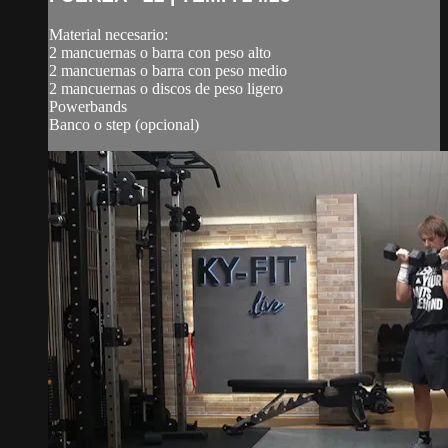
Material necesario:
2 mancuernas o barra con peso alto
2 mancuernas o barra con peso medio
2 mancuernas o discos de peso ligero
Powerbands
Banco o step (opcional)