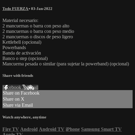
Todo FUERZA
•
03-Jan-2022
Material necesario:
2 mancuernas o barra con peso alto
2 mancuernas o barra con peso medio
2 mancuernas o discos de peso ligero
Kettlebell (opcional)
Powerbands
Banda de activación
Banco o step (opcional)
Mancuerna pesada o similar (para sujetar la powerband) (opcional)
Share with friends
Facebook
X
Email
Share on Facebook
Share on X
Share via Email
Watch anywhere, anytime
Fire TV
Android
Android TV
iPhone
Samsung Smart TV
Apple TV