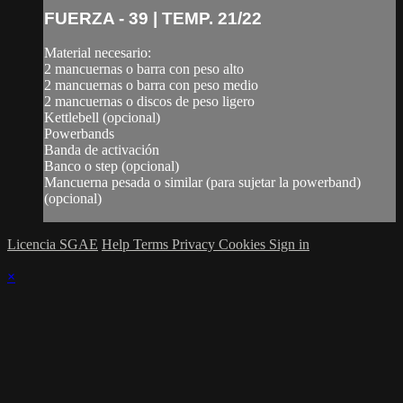
FUERZA - 39 | TEMP. 21/22
Material necesario:
2 mancuernas o barra con peso alto
2 mancuernas o barra con peso medio
2 mancuernas o discos de peso ligero
Kettlebell (opcional)
Powerbands
Banda de activación
Banco o step (opcional)
Mancuerna pesada o similar (para sujetar la powerband)
(opcional)
Licencia SGAE
Help
Terms
Privacy
Cookies
Sign in
×