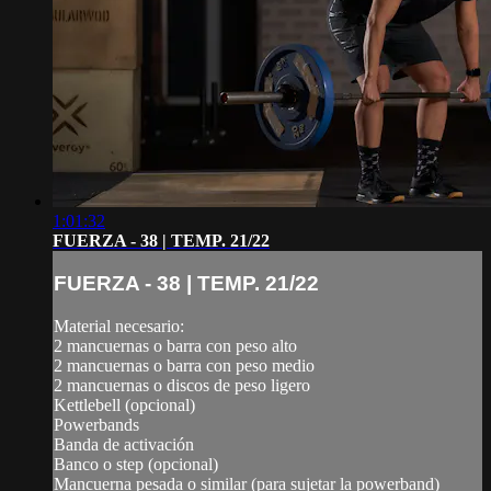
1:01:32
FUERZA - 38 | TEMP. 21/22
FUERZA - 38 | TEMP. 21/22
Material necesario:
2 mancuernas o barra con peso alto
2 mancuernas o barra con peso medio
2 mancuernas o discos de peso ligero
Kettlebell (opcional)
Powerbands
Banda de activación
Banco o step (opcional)
Mancuerna pesada o similar (para sujetar la powerband)