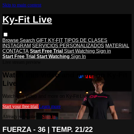
Skip to main content
Ky-Fit Live
Browse
Search
GIFT KY-FIT
TIPOS DE CLASES
INSTAGRAM
SERVICIOS PERSONALIZADOS
MATERIAL
CONTACTA
Start Free Trial
Start Watching
Sign in
Start Free Trial
Start Watching
Sign In
Live stream preview
Watch this video and more on Ky-Fit
Live
Watch this video and more on Ky-Fit Live
Start your free trial
Learn more
Already subscribed?
Sign in
FUERZA - 36 | TEMP. 21/22