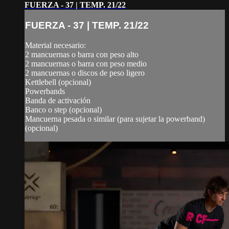
FUERZA - 37 | TEMP. 21/22
FUERZA - 37 | TEMP. 21/22
Material necesario:
2 mancuernas o barra con peso alto
2 mancuernas o barra con peso medio
2 mancuernas o discos de peso ligero
Kettlebell (opcional)
Powerbands
Banda de activación
Banco o step (opcional)
Mancuerna pesada o similar (para sujetar la powerband)
(opcional)