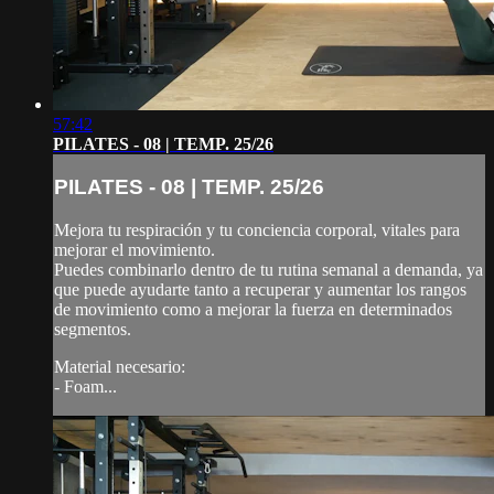
57:42
PILATES - 08 | TEMP. 25/26
PILATES - 08 | TEMP. 25/26
Mejora tu respiración y tu conciencia corporal, vitales para
mejorar el movimiento.
Puedes combinarlo dentro de tu rutina semanal a demanda, ya
que puede ayudarte tanto a recuperar y aumentar los rangos
de movimiento como a mejorar la fuerza en determinados
segmentos.
Material necesario:
- Foam...