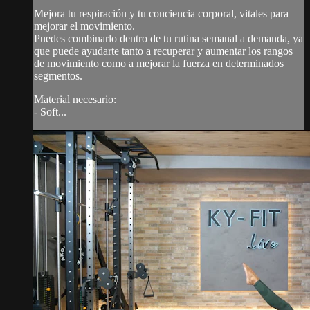
Mejora tu respiración y tu conciencia corporal, vitales para
mejorar el movimiento.
Puedes combinarlo dentro de tu rutina semanal a demanda, ya
que puede ayudarte tanto a recuperar y aumentar los rangos
de movimiento como a mejorar la fuerza en determinados
segmentos.
Material necesario:
- Soft...