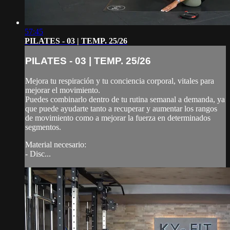
57:45
PILATES - 03 | TEMP. 25/26
PILATES - 03 | TEMP. 25/26
Mejora tu respiración y tu conciencia corporal, vitales para
mejorar el movimiento.
Puedes combinarlo dentro de tu rutina semanal a demanda, ya
que puede ayudarte tanto a recuperar y aumentar los rangos
de movimiento como a mejorar la fuerza en determinados
segmentos.
Material necesario:
- Disc...