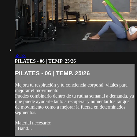
58:58
PILATES - 06 | TEMP. 25/26
PILATES - 06 | TEMP. 25/26
Mejora tu respiración y tu conciencia corporal, vitales para
mejorar el movimiento.
Puedes combinarlo dentro de tu rutina semanal a demanda, ya
que puede ayudarte tanto a recuperar y aumentar los rangos
de movimiento como a mejorar la fuerza en determinados
segmentos.
Material necesario:
- Band...