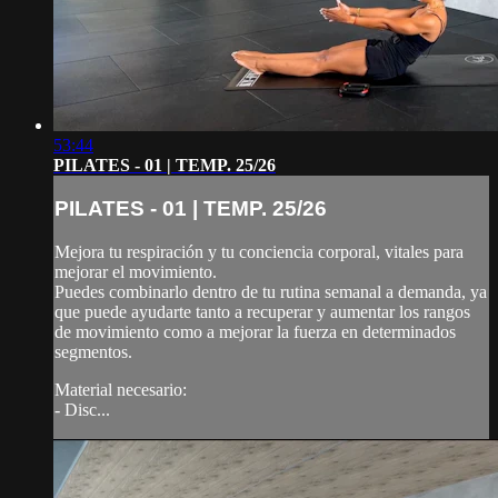
53:44
PILATES - 01 | TEMP. 25/26
PILATES - 01 | TEMP. 25/26
Mejora tu respiración y tu conciencia corporal, vitales para
mejorar el movimiento.
Puedes combinarlo dentro de tu rutina semanal a demanda, ya
que puede ayudarte tanto a recuperar y aumentar los rangos
de movimiento como a mejorar la fuerza en determinados
segmentos.
Material necesario:
- Disc...