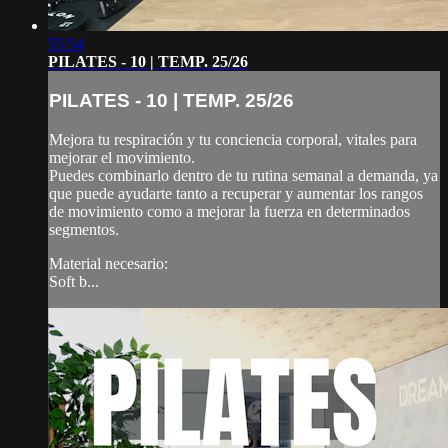
55:54
PILATES - 10 | TEMP. 25/26
PILATES - 10 | TEMP. 25/26
Mejora tu respiración y tu conciencia corporal, vitales para
mejorar el movimiento.
Puedes combinarlo dentro de tu rutina semanal a demanda, ya
que puede ayudarte tanto a recuperar y aumentar los rangos
de movimiento como a mejorar la fuerza en determinados
segmentos.
Material necesario:
Soft b...