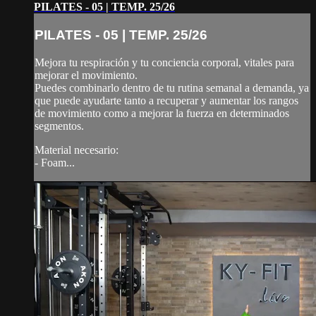
PILATES - 05 | TEMP. 25/26
PILATES - 05 | TEMP. 25/26
Mejora tu respiración y tu conciencia corporal, vitales para
mejorar el movimiento.
Puedes combinarlo dentro de tu rutina semanal a demanda, ya
que puede ayudarte tanto a recuperar y aumentar los rangos
de movimiento como a mejorar la fuerza en determinados
segmentos.
Material necesario:
- Foam...