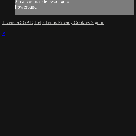
2 mancuernas de peso ligero
Powerband
Licencia SGAE
Help
Terms
Privacy
Cookies
Sign in
×