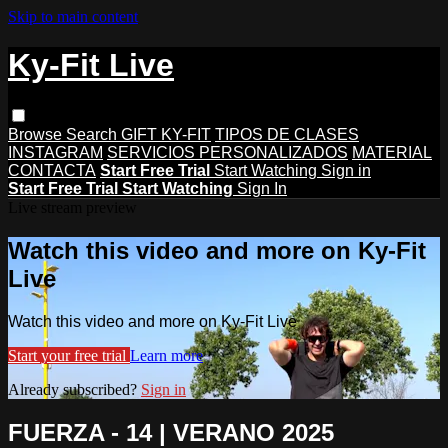
Skip to main content
Ky-Fit Live
Browse
Search
GIFT KY-FIT
TIPOS DE CLASES
INSTAGRAM
SERVICIOS PERSONALIZADOS
MATERIAL
CONTACTA
Start Free Trial
Start Watching
Sign in
Start Free Trial
Start Watching
Sign In
Live stream preview
Watch this video and more on Ky-Fit
Live
Watch this video and more on Ky-Fit Live
Start your free trial
Learn more
Already subscribed?
Sign in
FUERZA - 14 | VERANO 2025