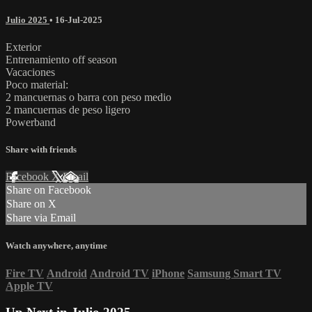
Julio 2025
•
16-Jul-2025
Exterior
Entrenamiento off season
Vacaciones
Poco material:
2 mancuernas o barra con peso medio
2 mancuernas de peso ligero
Powerband
Share with friends
Facebook
X
Email
Share on Facebook
Share on X
Share via Email
Watch anywhere, anytime
Fire TV
Android
Android TV
iPhone
Samsung Smart TV
Apple TV