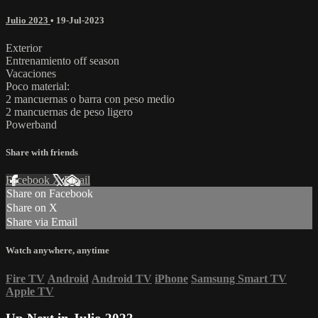
Julio 2023
•
19-Jul-2023
Exterior
Entrenamiento off season
Vacaciones
Poco material:
2 mancuernas o barra con peso medio
2 mancuernas de peso ligero
Powerband
Share with friends
Facebook
X
Email
Share on Facebook
Share on X
Share via Email
Watch anywhere, anytime
Fire TV
Android
Android TV
iPhone
Samsung Smart TV
Apple TV