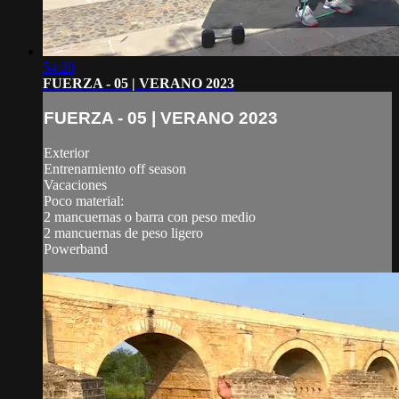
54:20
FUERZA - 05 | VERANO 2023
FUERZA - 05 | VERANO 2023
Exterior
Entrenamiento off season
Vacaciones
Poco material:
2 mancuernas o barra con peso medio
2 mancuernas de peso ligero
Powerband