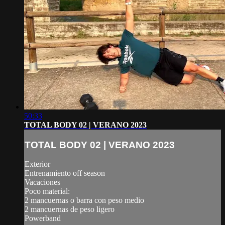
50:33
TOTAL BODY 02 | VERANO 2023
TOTAL BODY 02 | VERANO 2023
Exterior
Entrenamiento off season
Vacaciones
Poco material:
2 mancuernas o barra con peso medio
2 mancuernas de peso ligero
Powerband