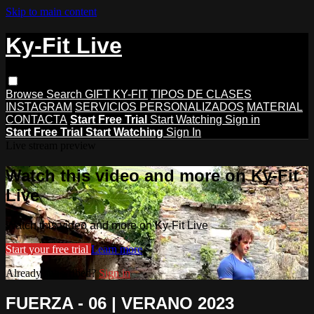
Skip to main content
Ky-Fit Live
Browse
Search
GIFT KY-FIT
TIPOS DE CLASES
INSTAGRAM
SERVICIOS PERSONALIZADOS
MATERIAL
CONTACTA
Start Free Trial
Start Watching
Sign in
Start Free Trial
Start Watching
Sign In
Live stream preview
Watch this video and more on Ky-Fit
Live
Watch this video and more on Ky-Fit Live
Start your free trial
Learn more
Already subscribed?
Sign in
FUERZA - 06 | VERANO 2023