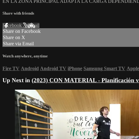
EN LA ZONA PRINCIPAL ADAPTA LA CARGA DEPENDIEND
Share with friends
Facebook
X
Email
Share on Facebook
Share on X
Share via Email
Watch anywhere, anytime
Fire TV
Android
Android TV
iPhone
Samsung Smart TV
Appl
Up Next in
(2023) CON MATERIAL - Planificación vi