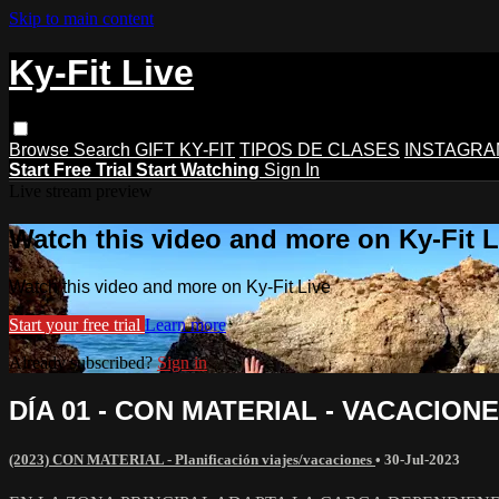
Skip to main content
Ky-Fit Live
Browse
Search
GIFT KY-FIT
TIPOS DE CLASES
INSTAGRA
Start Free Trial
Start Watching
Sign In
Live stream preview
Watch this video and more on Ky-Fit L
Watch this video and more on Ky-Fit Live
Start your free trial
Learn more
Already subscribed?
Sign in
DÍA 01 - CON MATERIAL - VACACIONE
(2023) CON MATERIAL - Planificación viajes/vacaciones
•
30-Jul-2023