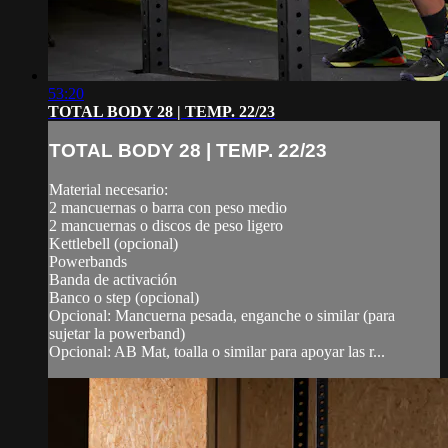
53:20
TOTAL BODY 28 | TEMP. 22/23
TOTAL BODY 28 | TEMP. 22/23
Material necesario:
2 mancuernas o barra con peso medio
2 mancuernas o discos de peso ligero
Kettlebell (opcional)
Powerbands
Banda de activación
Banco o step (opcional)
Opcional: Mancuerna pesada, enganche o similar (para
sujetar la powerband)
Opcional: AB Mat, toalla o similar para apoyar las r...