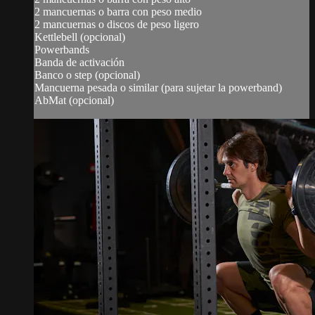
2 mancuernas o barra con peso medio
2 mancuernas o discos de peso ligero
Kettlebell (opcional)
Powerbands
Banda de activación
Banco o step (opcional)
Mancuerna pesada o similar (para sujetar la powerband)
AbMat (opcional)