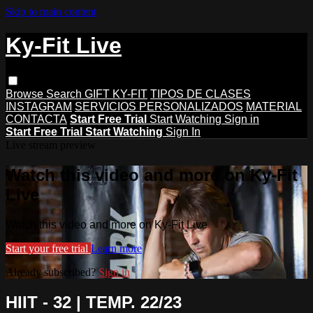
Skip to main content
Ky-Fit Live
Browse
Search
GIFT KY-FIT
TIPOS DE CLASES
INSTAGRAM
SERVICIOS PERSONALIZADOS
MATERIAL
CONTACTA
Start Free Trial
Start Watching
Sign in
Start Free Trial
Start Watching
Sign In
Live stream preview
Watch this video and more on Ky-Fit
Live
Watch this video and more on Ky-Fit Live
Start your free trial
Learn more
Already subscribed?
Sign in
HIIT - 32 | TEMP. 22/23