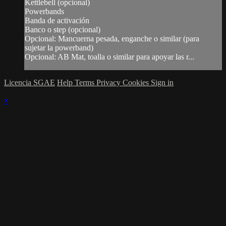
Kettlebell (opcional)
Powerbands
Banda de activación
Banco o step (opcional)
Opcional: Mancuerna pesada, enganche o similar (para
sujetar la powerband)
Opcional: AB Mat, toalla o similar para apoyar las r...
Licencia SGAE
Help
Terms
Privacy
Cookies
Sign in
×