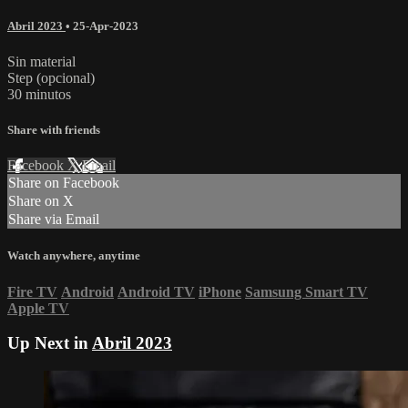
Abril 2023
•
25-Apr-2023
Sin material
Step (opcional)
30 minutos
Share with friends
Facebook
X
Email
Share on Facebook
Share on X
Share via Email
Watch anywhere, anytime
Fire TV
Android
Android TV
iPhone
Samsung Smart TV
Apple TV
Up Next in
Abril 2023