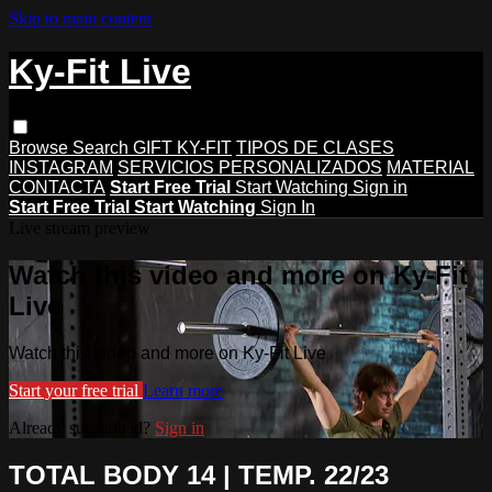
Skip to main content
Ky-Fit Live
Browse
Search
GIFT KY-FIT
TIPOS DE CLASES
INSTAGRAM
SERVICIOS PERSONALIZADOS
MATERIAL
CONTACTA
Start Free Trial
Start Watching
Sign in
Start Free Trial
Start Watching
Sign In
Live stream preview
Watch this video and more on Ky-Fit
Live
Watch this video and more on Ky-Fit Live
Start your free trial
Learn more
Already subscribed?
Sign in
TOTAL BODY 14 | TEMP. 22/23