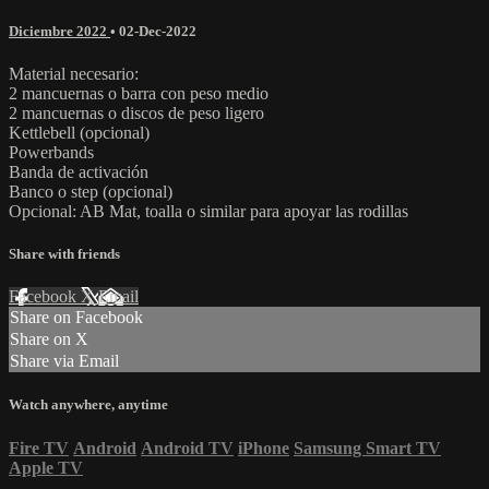
Diciembre 2022
•
02-Dec-2022
Material necesario:
2 mancuernas o barra con peso medio
2 mancuernas o discos de peso ligero
Kettlebell (opcional)
Powerbands
Banda de activación
Banco o step (opcional)
Opcional: AB Mat, toalla o similar para apoyar las rodillas
Share with friends
Facebook
X
Email
Share on Facebook
Share on X
Share via Email
Watch anywhere, anytime
Fire TV
Android
Android TV
iPhone
Samsung Smart TV
Apple TV