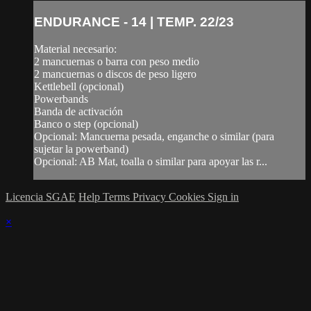
ENDURANCE - 14 | TEMP. 22/23
Material necesario:
2 mancuernas o barra con peso medio
2 mancuernas o discos de peso ligero
Kettlebell (opcional)
Powerbands
Banda de activación
Banco o step (opcional)
Opcional: Mancuerna pesada, enganche o similar (para
sujetar la powerband)
Opcional: AB Mat, toalla o similar para apoyar las r...
Licencia SGAE
Help
Terms
Privacy
Cookies
Sign in
×