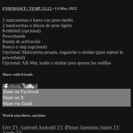
ENDURANCE | TEMP. 21/22
•
13-May-2022
2 mancuernas o barra con peso medio
2 mancuernas o discos de peso ligero
Kettlebell (opcional)
Powerbands
Banda de activación
Banco o step (opcional)
Opcional: Mancuerna pesada, enganche o similar (para sujetar la
powerband)
Opcional: AB Mat, toalla o similar para apoyar las rodillas
Share with friends
Facebook
X
Email
Share on Facebook
Share on X
Share via Email
Watch anywhere, anytime
Fire TV
Android
Android TV
iPhone
Samsung Smart TV
Apple TV