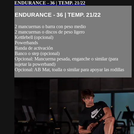
ENDURANCE - 36 | TEMP. 21/22
ENDURANCE - 36 | TEMP. 21/22
2 mancuernas o barra con peso medio
2 mancuernas o discos de peso ligero
Kettlebell (opcional)
Powerbands
Banda de activación
Banco o step (opcional)
Opcional: Mancuerna pesada, enganche o similar (para
sujetar la powerband)
Opcional: AB Mat, toalla o similar para apoyar las rodillas