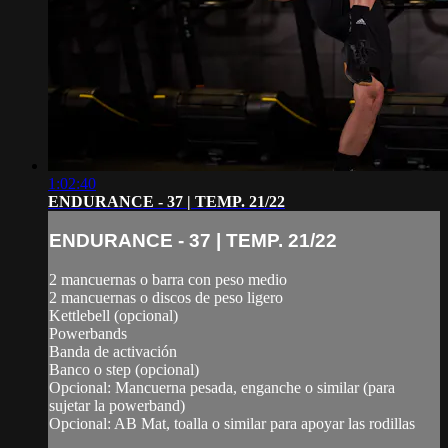
1:02:40
ENDURANCE - 37 | TEMP. 21/22
ENDURANCE - 37 | TEMP. 21/22
2 mancuernas o barra con peso medio
2 mancuernas o discos de peso ligero
Kettlebell (opcional)
Powerbands
Banda de activación
Banco o step (opcional)
Opcional: Mancuerna pesada, enganche o similar (para
sujetar la powerband)
Opcional: AB Mat, toalla o similar para apoyar las rodillas