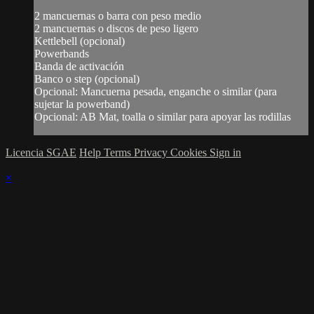
2 mancuernas o barra con peso medio
2 mancuernas o discos de peso ligero
Kettlebell (opcional)
Powerbands
Banda de activación
Banco o step (opcional)
Opcional: Mancuerna pesada, enganche o similar (para
sujetar la powerband)
Opcional: AB Mat, toalla o similar para apoyar las rodillas
Licencia SGAE
Help
Terms
Privacy
Cookies
Sign in
×