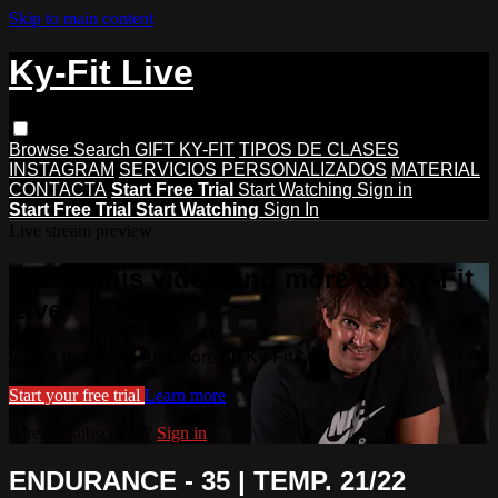
Skip to main content
Ky-Fit Live
Browse
Search
GIFT KY-FIT
TIPOS DE CLASES
INSTAGRAM
SERVICIOS PERSONALIZADOS
MATERIAL
CONTACTA
Start Free Trial
Start Watching
Sign in
Start Free Trial
Start Watching
Sign In
Live stream preview
Watch this video and more on Ky-Fit
Live
Watch this video and more on Ky-Fit Live
Start your free trial
Learn more
Already subscribed?
Sign in
ENDURANCE - 35 | TEMP. 21/22