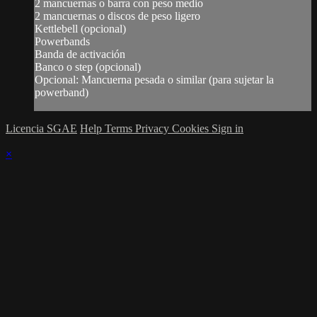
2 mancuernas o barra con peso medio
2 mancuernas o discos de peso ligero
Kettlebell (opcional)
Powerbands
Banda de activación
Banco o step (opcional)
Opcional: Mancuerna pesada o similar (para sujetar la
powerband)
Licencia SGAE
Help
Terms
Privacy
Cookies
Sign in
×