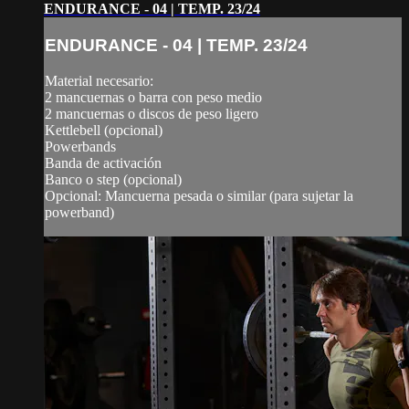
ENDURANCE - 04 | TEMP. 23/24
ENDURANCE - 04 | TEMP. 23/24
Material necesario:
2 mancuernas o barra con peso medio
2 mancuernas o discos de peso ligero
Kettlebell (opcional)
Powerbands
Banda de activación
Banco o step (opcional)
Opcional: Mancuerna pesada o similar (para sujetar la
powerband)