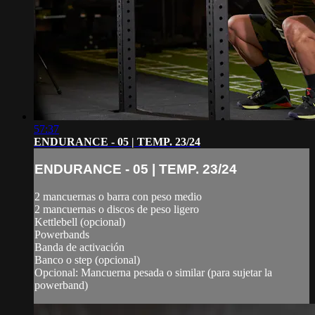
57:37
ENDURANCE - 05 | TEMP. 23/24
ENDURANCE - 05 | TEMP. 23/24
2 mancuernas o barra con peso medio
2 mancuernas o discos de peso ligero
Kettlebell (opcional)
Powerbands
Banda de activación
Banco o step (opcional)
Opcional: Mancuerna pesada o similar (para sujetar la
powerband)