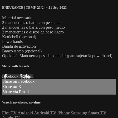
ENDURANCE | TEMP. 23/24
•
21-Sep-2023
Material necesario:
2 mancuernas o barra con peso alto
2 mancuernas o barra con peso medio
2 mancuernas o discos de peso ligero
Kettlebell (opcional)
Powerbands
Banda de activación
Banco o step (opcional)
Opcional: Mancuerna pesada o similar (para sujetar la powerband)
Share with friends
Facebook
X
Email
Share on Facebook
Share on X
Share via Email
Watch anywhere, anytime
Fire TV
Android
Android TV
iPhone
Samsung Smart TV
Apple TV