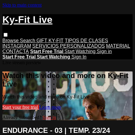
Skip to main content
Ky-Fit Live
Browse
Search
GIFT KY-FIT
TIPOS DE CLASES
INSTAGRAM
SERVICIOS PERSONALIZADOS
MATERIAL
CONTACTA
Start Free Trial
Start Watching
Sign in
Start Free Trial
Start Watching
Sign In
Live stream preview
Watch this video and more on Ky-Fit
Live
Watch this video and more on Ky-Fit Live
Start your free trial
Learn more
Already subscribed?
Sign in
ENDURANCE - 03 | TEMP. 23/24