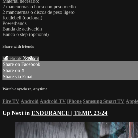
Material necesario:
2 mancuernas o barra con peso medio
2 mancuernas o discos de peso ligero
Kettlebell (opcional)
Powerbands
Banda de activación
Banco o step (opcional)
Share with friends
Facebook
X
Email
Share on Facebook
Share on X
Share via Email
Watch anywhere, anytime
Fire TV
Android
Android TV
iPhone
Samsung Smart TV
Appl
Up Next in
ENDURANCE | TEMP. 23/24