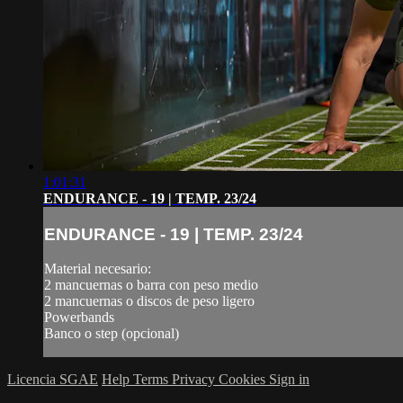
1:01:31
ENDURANCE - 19 | TEMP. 23/24
ENDURANCE - 19 | TEMP. 23/24
Material necesario:
2 mancuernas o barra con peso medio
2 mancuernas o discos de peso ligero
Powerbands
Banco o step (opcional)
Licencia SGAE
Help
Terms
Privacy
Cookies
Sign in