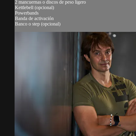
2 mancuernas o discos de peso ligero
Kettlebell (opcional)
Powerbands
Banda de activación
Banco o step (opcional)