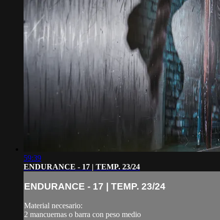
59:39
ENDURANCE - 17 | TEMP. 23/24
ENDURANCE - 17 | TEMP. 23/24
Material necesario:
2 mancuernas o barra con peso medio