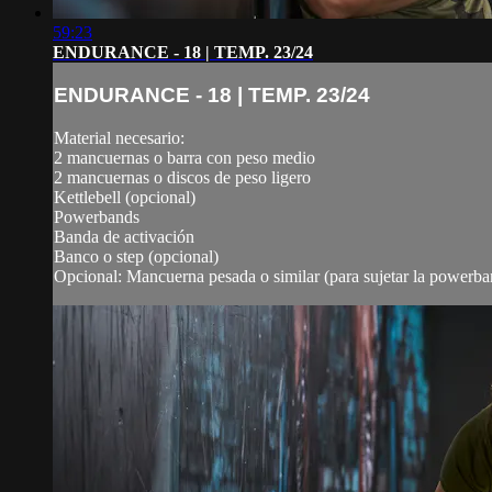
59:23
ENDURANCE - 18 | TEMP. 23/24
ENDURANCE - 18 | TEMP. 23/24
Material necesario:
2 mancuernas o barra con peso medio
2 mancuernas o discos de peso ligero
Kettlebell (opcional)
Powerbands
Banda de activación
Banco o step (opcional)
Opcional: Mancuerna pesada o similar (para sujetar la powerba