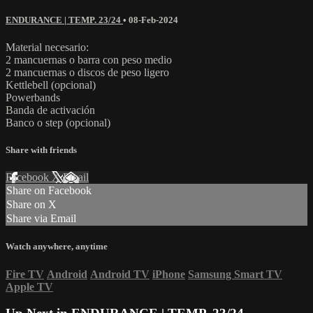
ENDURANCE | TEMP. 23/24
•
08-Feb-2024
Material necesario:
2 mancuernas o barra con peso medio
2 mancuernas o discos de peso ligero
Kettlebell (opcional)
Powerbands
Banda de activación
Banco o step (opcional)
Share with friends
Facebook
X
Email
Share on Facebook
Share on X
Share via Email
Watch anywhere, anytime
Fire TV
Android
Android TV
iPhone
Samsung Smart TV
Apple TV