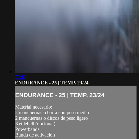
56:13
ENDURANCE - 25 | TEMP. 23/24
ENDURANCE - 25 | TEMP. 23/24
Material necesario:
2 mancuernas o barra con peso medio
2 mancuernas o discos de peso ligero
Kettlebell (opcional)
Powerbands
Banda de activación