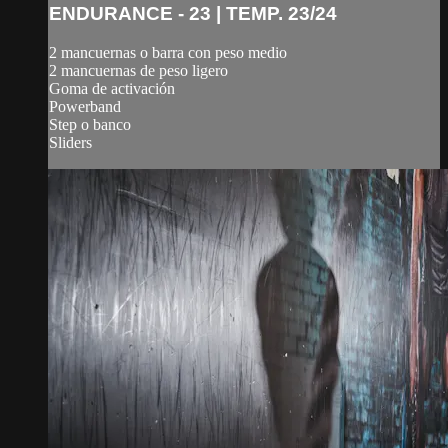
ENDURANCE - 23 | TEMP. 23/24
2 mancuernas o barra con peso medio
2 mancuernas de peso ligero
Goma de activación
Powerband
Step o banco
Sliders