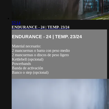
57:14
ENDURANCE - 24 | TEMP. 23/24
ENDURANCE - 24 | TEMP. 23/24
Material necesario:
2 mancuernas o barra con peso medio
2 mancuernas o discos de peso ligero
Kettlebell (opcional)
Powerbands
Banda de activación
Banco o step (opcional)