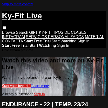
Skip to main content
Ky-Fit Live
Browse
Search
GIFT KY-FIT
TIPOS DE CLASES
INSTAGRAM
SERVICIOS PERSONALIZADOS
MATERIAL
CONTACTA
Start Free Trial
Start Watching
Sign in
Start Free Trial
Start Watching
Sign In
Live stream preview
Watch this video and more on Ky-Fit
Live
Watch this video and more on Ky-Fit Live
Start your free trial
Learn more
Already subscribed?
Sign in
ENDURANCE - 22 | TEMP. 23/24