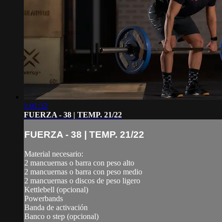
1:01:32
FUERZA - 38 | TEMP. 21/22
FUERZA - 38 | TEMP. 21/22
Material necesario:
2 mancuernas o barra con peso alto
2 mancuernas o barra con peso medio
2 mancuernas o discos de peso ligero
Kettlebell (opcional)
Powerbands
Banda de activación
Banco o step (opcional)