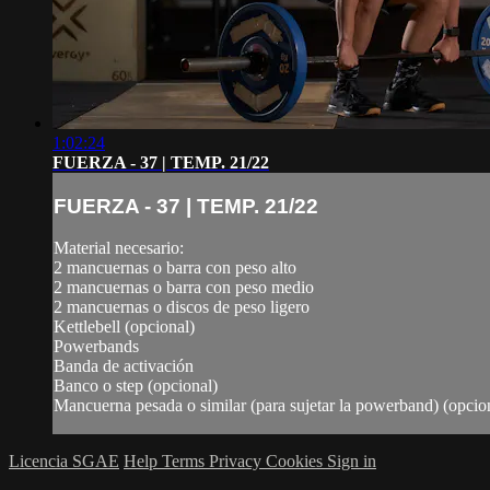
1:02:24
FUERZA - 37 | TEMP. 21/22
FUERZA - 37 | TEMP. 21/22
Material necesario:
2 mancuernas o barra con peso alto
2 mancuernas o barra con peso medio
2 mancuernas o discos de peso ligero
Kettlebell (opcional)
Powerbands
Banda de activación
Banco o step (opcional)
Mancuerna pesada o similar (para sujetar la powerband) (opcio
Licencia SGAE
Help
Terms
Privacy
Cookies
Sign in