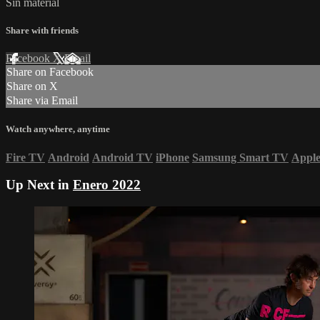
Sin material
Share with friends
Facebook
X
Email
Share on Facebook
Share on X
Share via Email
Watch anywhere, anytime
Fire TV
Android
Android TV
iPhone
Samsung Smart TV
Appl
Up Next in
Enero 2022