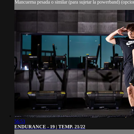
Mancuerna pesada o similar (para sujetar la powerband) (opcio
56:53
ENDURANCE - 19 | TEMP. 21/22