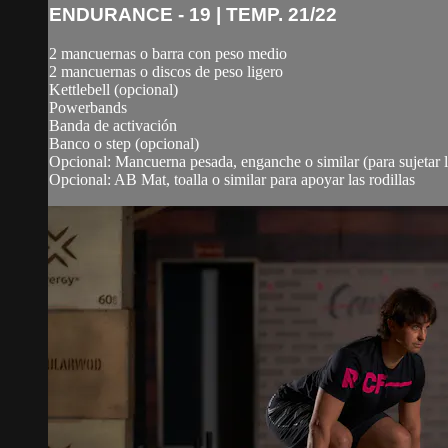
ENDURANCE - 19 | TEMP. 21/22
2 mancuernas o barra con peso medio
2 mancuernas o discos de peso ligero
Kettlebell (opcional)
Powerbands
Banda de activación
Banco o step (opcional)
Opcional: Mancuerna pesada, enganche o similar (para sujetar
Opcional: AB Mat, toalla o similar para apoyar las rodillas