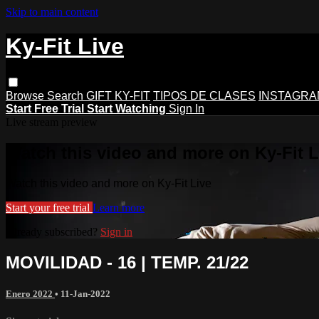
Skip to main content
Ky-Fit Live
Browse
Search
GIFT KY-FIT
TIPOS DE CLASES
INSTAGRA
Start Free Trial
Start Watching
Sign In
Live stream preview
Watch this video and more on Ky-Fit L
Watch this video and more on Ky-Fit Live
Start your free trial
Learn more
Already subscribed?
Sign in
MOVILIDAD - 16 | TEMP. 21/22
Enero 2022
•
11-Jan-2022