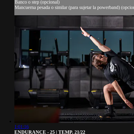
Banco o step (opcional)
Mancuerna pesada o similar (para sujetar la powerband) (opcio
1:01:16
ENDURANCE - 25 | TEMP. 21/22