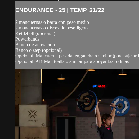
ENDURANCE - 25 | TEMP. 21/22
2 mancuernas o barra con peso medio
2 mancuernas o discos de peso ligero
Kettlebell (opcional)
Powerbands
Banda de activación
Banco o step (opcional)
Opcional: Mancuerna pesada, enganche o similar (para sujetar
Opcional: AB Mat, toalla o similar para apoyar las rodillas