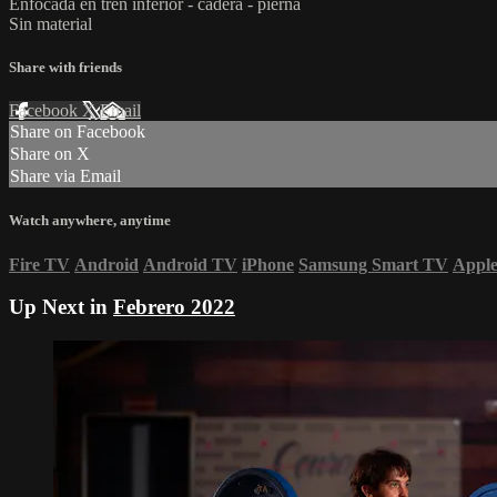
Enfocada en tren inferior - cadera - pierna
Sin material
Share with friends
Facebook
X
Email
Share on Facebook
Share on X
Share via Email
Watch anywhere, anytime
Fire TV
Android
Android TV
iPhone
Samsung Smart TV
Appl
Up Next in
Febrero 2022