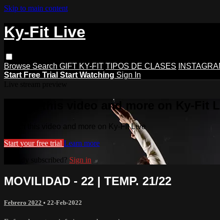
Skip to main content
Ky-Fit Live
Browse
Search
GIFT KY-FIT
TIPOS DE CLASES
INSTAGRA
Start Free Trial
Start Watching
Sign In
Live stream preview
Watch this video and more on Ky-Fit L
Watch this video and more on Ky-Fit Live
Start your free trial
Learn more
Already subscribed?
Sign in
MOVILIDAD - 22 | TEMP. 21/22
Febrero 2022
•
22-Feb-2022