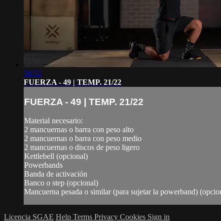
58:52
FUERZA - 49 | TEMP. 21/22
FUERZA - 49 | TEMP. 21/22
Material necesario:
2 mancuernas o barra con peso alto
2 mancuernas o barra con peso medio
2 mancuernas o discos de peso ligero
Kettlebell (opcional)
Powerbands
Banda de activación
Banco o step (opcional)
Mancuerna pesada o similar (para sujetar la powerband) (opcio
Licencia SGAE
Help
Terms
Privacy
Cookies
Sign in