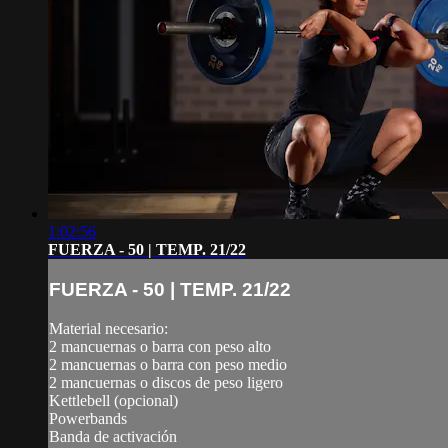
1:02:56
FUERZA - 50 | TEMP. 21/22
FUERZA - 50 | TEMP. 21/22
Material necesario:
2 mancuernas o barra con peso alto
2 mancuernas o barra con peso medio
2 mancuernas o discos de peso ligero
Kettlebell (opcional)
Powerbands
Banda de activación