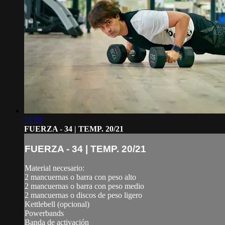
55:20
FUERZA - 34 | TEMP. 20/21
FUERZA - 34 | TEMP. 20/21
Material necesario:
2 mancuernas o barra con peso alto
2 mancuernas o barra con peso medio
2 mancuernas o discos de peso ligero
Kettlebell (opcional)
Powerbands
Banda de activación