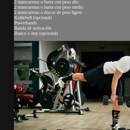
2 mancuernas o barra con peso alto
2 mancuernas o barra con peso medio
2 mancuernas o discos de peso ligero
Kettlebell (opcional)
Powerbands
Banda de activación
Banco o step (opcional)