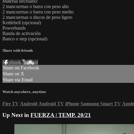
Material necesario:
2 mancuernas o barra con peso alto
2 mancuernas o barra con peso medio
2 mancuernas o discos de peso ligero
Kettlebell (opcional)
Powerbands
Banda de activación
Banco o step (opcional)
Share with friends
Facebook
X
Email
Share on Facebook
Share on X
Share via Email
Watch anywhere, anytime
Fire TV
Android
Android TV
iPhone
Samsung Smart TV
Appl
Up Next in
FUERZA | TEMP. 20/21