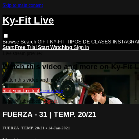
Skip to main content
Ky-Fit Live
Browse
Search
GIFT KY-FIT
TIPOS DE CLASES
INSTAGRA
Start Free Trial
Start Watching
Sign In
Live stream preview
Watch this video and more on Ky-Fit L
Watch this video and more on Ky-Fit Live
Start your free trial
Learn more
Already subscribed?
Sign in
FUERZA - 31 | TEMP. 20/21
FUERZA | TEMP. 20/21
•
14-Jan-2021