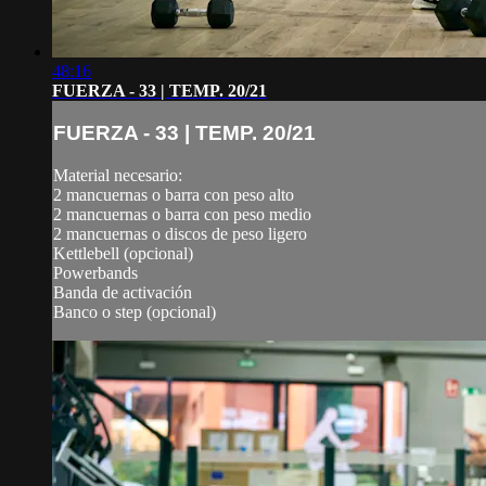
48:16
FUERZA - 33 | TEMP. 20/21
FUERZA - 33 | TEMP. 20/21
Material necesario:
2 mancuernas o barra con peso alto
2 mancuernas o barra con peso medio
2 mancuernas o discos de peso ligero
Kettlebell (opcional)
Powerbands
Banda de activación
Banco o step (opcional)