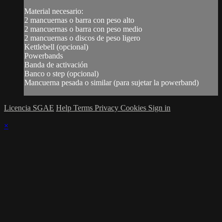
Material necesario:
2 mancuernas o barra con peso alto
2 mancuernas o barra con peso medio
2 mancuernas o discos de peso ligero
Kettlebell (opcional)
Powerbands
Banda de activación
Banco o step (opcional)
Mancuerna pesada o similar (para sujetar la powerband)
Licencia SGAE
Help
Terms
Privacy
Cookies
Sign in
×