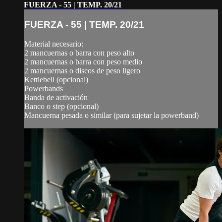
FUERZA - 55 | TEMP. 20/21
FUERZA - 55 | TEMP. 20/21
Material necesario:
2 mancuernas o barra con peso alto
2 mancuernas o barra con peso medio
2 mancuernas o discos de peso ligero
Kettlebell (opcional)
Powerbands
Banda de activación
Banco o step (opcional)
Mancuerna pesada o similar (para sujetar la powerband)