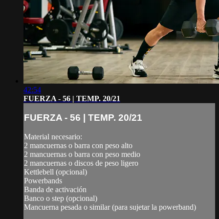
42:54
FUERZA - 56 | TEMP. 20/21
FUERZA - 56 | TEMP. 20/21
Material necesario:
2 mancuernas o barra con peso alto
2 mancuernas o barra con peso medio
2 mancuernas o discos de peso ligero
Kettlebell (opcional)
Powerbands
Banda de activación
Banco o step (opcional)
Mancuerna pesada o similar (para sujetar la powerband)