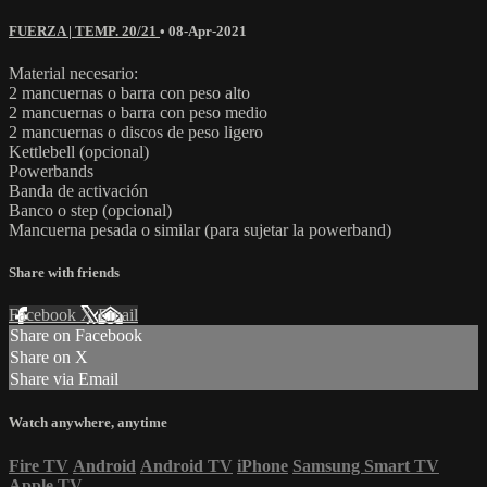
FUERZA | TEMP. 20/21
•
08-Apr-2021
Material necesario:
2 mancuernas o barra con peso alto
2 mancuernas o barra con peso medio
2 mancuernas o discos de peso ligero
Kettlebell (opcional)
Powerbands
Banda de activación
Banco o step (opcional)
Mancuerna pesada o similar (para sujetar la powerband)
Share with friends
Facebook
X
Email
Share on Facebook
Share on X
Share via Email
Watch anywhere, anytime
Fire TV
Android
Android TV
iPhone
Samsung Smart TV
Apple TV