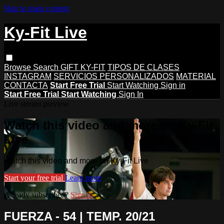
Skip to main content
Ky-Fit Live
Browse
Search
GIFT KY-FIT
TIPOS DE CLASES
INSTAGRAM
SERVICIOS PERSONALIZADOS
MATERIAL
CONTACTA
Start Free Trial
Start Watching
Sign in
Start Free Trial
Start Watching
Sign In
Live stream preview
Watch this video and more on Ky-Fit
Live
Watch this video and more on Ky-Fit Live
Start your free trial
Learn more
Already subscribed?
Sign in
FUERZA - 54 | TEMP. 20/21