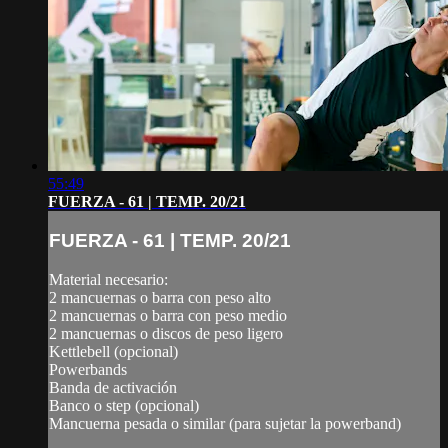
55:49
FUERZA - 61 | TEMP. 20/21
FUERZA - 61 | TEMP. 20/21
Material necesario:
2 mancuernas o barra con peso alto
2 mancuernas o barra con peso medio
2 mancuernas o discos de peso ligero
Kettlebell (opcional)
Powerbands
Banda de activación
Banco o step (opcional)
Mancuerna pesada o similar (para sujetar la powerband)