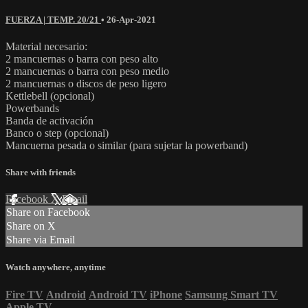
FUERZA | TEMP. 20/21
•
26-Apr-2021
Material necesario:
2 mancuernas o barra con peso alto
2 mancuernas o barra con peso medio
2 mancuernas o discos de peso ligero
Kettlebell (opcional)
Powerbands
Banda de activación
Banco o step (opcional)
Mancuerna pesada o similar (para sujetar la powerband)
Share with friends
Facebook
X
Email
Share on Facebook
Share on X
Share via Email
Watch anywhere, anytime
Fire TV
Android
Android TV
iPhone
Samsung Smart TV
Apple TV