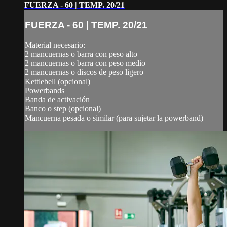
FUERZA - 60 | TEMP. 20/21
FUERZA - 60 | TEMP. 20/21
Material necesario:
2 mancuernas o barra con peso alto
2 mancuernas o barra con peso medio
2 mancuernas o discos de peso ligero
Kettlebell (opcional)
Powerbands
Banda de activación
Banco o step (opcional)
Mancuerna pesada o similar (para sujetar la powerband)