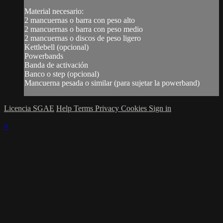
Material necesario:
2 mancuernas o barra con peso alto
2 mancuernas o barra con peso medio
2 mancuernas o discos de peso ligero
Kettlebell (opcional)
Powerbands
Banda de activación
Banco o step (opcional)
Mancuerna pesada o similar (para sujetar la powerband)
Licencia SGAE
Help
Terms
Privacy
Cookies
Sign in
×