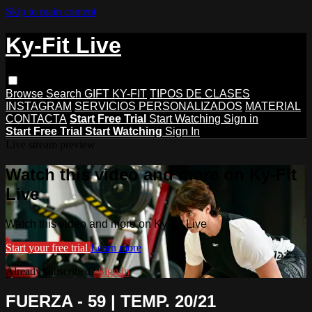
Skip to main content
Ky-Fit Live
Browse
Search
GIFT KY-FIT
TIPOS DE CLASES
INSTAGRAM
SERVICIOS PERSONALIZADOS
MATERIAL
CONTACTA
Start Free Trial
Start Watching
Sign in
Start Free Trial
Start Watching
Sign In
Live stream preview
Watch this video and more on Ky-Fit
Live
Watch this video and more on Ky-Fit Live
Start your free trial
Learn more
Already subscribed?
Sign in
FUERZA - 59 | TEMP. 20/21