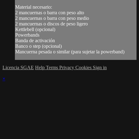
Material necesario:
2 mancuernas o barra con peso alto
2 mancuernas o barra con peso medio
2 mancuernas o discos de peso ligero
Kettlebell (opcional)
Powerbands
Banda de activación
Banco o step (opcional)
Mancuerna pesada o similar (para sujetar la powerband)
Licencia SGAE
Help
Terms
Privacy
Cookies
Sign in
×