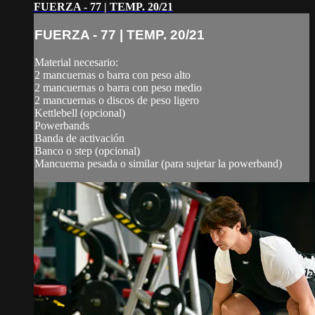
FUERZA - 77 | TEMP. 20/21
FUERZA - 77 | TEMP. 20/21
Material necesario:
2 mancuernas o barra con peso alto
2 mancuernas o barra con peso medio
2 mancuernas o discos de peso ligero
Kettlebell (opcional)
Powerbands
Banda de activación
Banco o step (opcional)
Mancuerna pesada o similar (para sujetar la powerband)