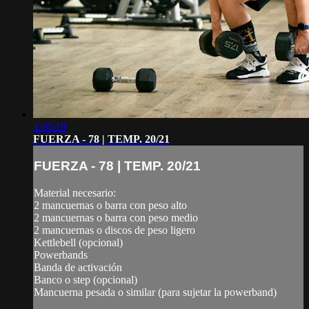
1:00:19
FUERZA - 78 | TEMP. 20/21
FUERZA - 78 | TEMP. 20/21
Material necesario:
2 mancuernas o barra con peso alto
2 mancuernas o barra con peso medio
2 mancuernas o discos de peso ligero
Kettlebell (opcional)
Powerbands
Banda de activación
Banco o step (opcional)
Mancuerna pesada o similar (para sujetar la powerband)