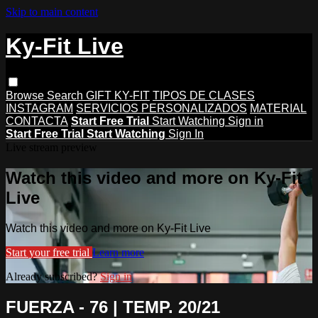
Skip to main content
Ky-Fit Live
Browse
Search
GIFT KY-FIT
TIPOS DE CLASES
INSTAGRAM
SERVICIOS PERSONALIZADOS
MATERIAL
CONTACTA
Start Free Trial
Start Watching
Sign in
Start Free Trial
Start Watching
Sign In
Live stream preview
Watch this video and more on Ky-Fit
Live
Watch this video and more on Ky-Fit Live
Start your free trial
Learn more
Already subscribed?
Sign in
FUERZA - 76 | TEMP. 20/21