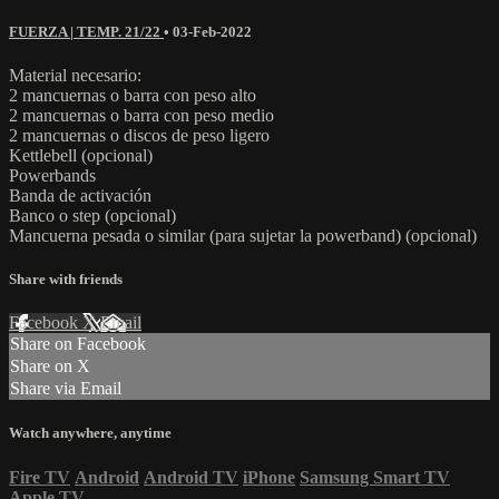
FUERZA | TEMP. 21/22
•
03-Feb-2022
Material necesario:
2 mancuernas o barra con peso alto
2 mancuernas o barra con peso medio
2 mancuernas o discos de peso ligero
Kettlebell (opcional)
Powerbands
Banda de activación
Banco o step (opcional)
Mancuerna pesada o similar (para sujetar la powerband) (opcional)
Share with friends
Facebook
X
Email
Share on Facebook
Share on X
Share via Email
Watch anywhere, anytime
Fire TV
Android
Android TV
iPhone
Samsung Smart TV
Apple TV