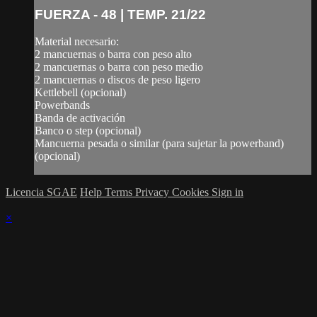
FUERZA - 48 | TEMP. 21/22
Material necesario:
2 mancuernas o barra con peso alto
2 mancuernas o barra con peso medio
2 mancuernas o discos de peso ligero
Kettlebell (opcional)
Powerbands
Banda de activación
Banco o step (opcional)
Mancuerna pesada o similar (para sujetar la powerband)
(opcional)
Licencia SGAE
Help
Terms
Privacy
Cookies
Sign in
×