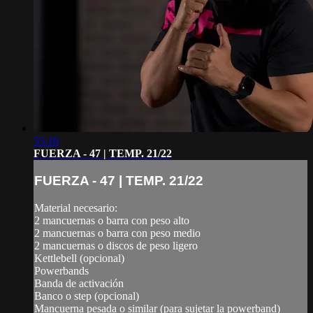
55:16
FUERZA - 47 | TEMP. 21/22
FUERZA - 47 | TEMP. 21/22
Material necesario:
2 mancuernas o barra con peso alto
2 mancuernas o barra con peso medio
2 mancuernas o discos de peso ligero
Kettlebell (opcional)
Powerbands
Banda de activación
Banco o step (opcional)
Mancuerna pesada o similar (para sujetar la powerband)