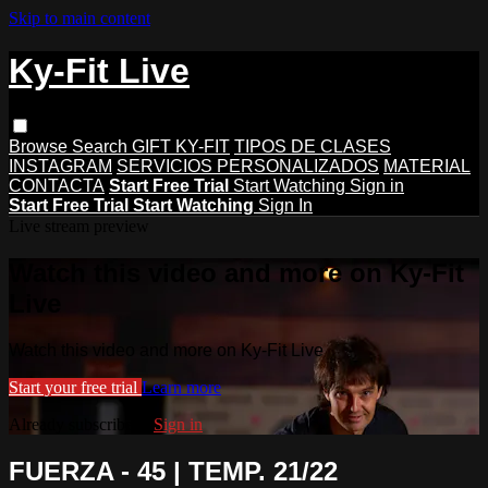
Skip to main content
Ky-Fit Live
Browse
Search
GIFT KY-FIT
TIPOS DE CLASES
INSTAGRAM
SERVICIOS PERSONALIZADOS
MATERIAL
CONTACTA
Start Free Trial
Start Watching
Sign in
Start Free Trial
Start Watching
Sign In
Live stream preview
Watch this video and more on Ky-Fit
Live
Watch this video and more on Ky-Fit Live
Start your free trial
Learn more
Already subscribed?
Sign in
FUERZA - 45 | TEMP. 21/22