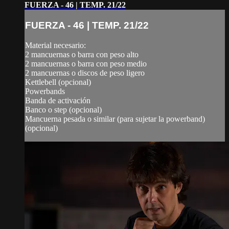
FUERZA - 46 | TEMP. 21/22
FUERZA - 46 | TEMP. 21/22
Material necesario:
2 mancuernas o barra con peso alto
2 mancuernas o barra con peso medio
2 mancuernas o discos de peso ligero
Kettlebell (opcional)
Powerbands
Banda de activación
Banco o step (opcional)
Mancuerna pesada o similar (para sujetar la powerband)
(opcional)