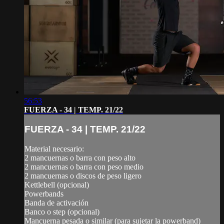
56:53
FUERZA - 34 | TEMP. 21/22
FUERZA - 34 | TEMP. 21/22
Material necesario:
2 mancuernas o barra con peso alto
2 mancuernas o barra con peso medio
2 mancuernas o discos de peso ligero
Kettlebell (opcional)
Powerbands
Banda de activación
Banco o step (opcional)
Mancuerna pesada o similar (para sujetar la powerband)