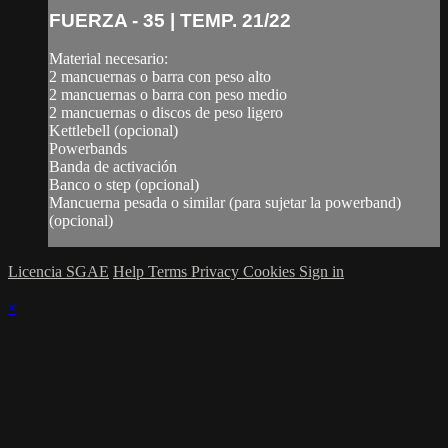
FUERZA - 35 | TEMP. 21/22
Material necesario:
2 mancuernas o barra con peso alto
2 mancuernas o barra con peso medio
2 mancuernas o discos de peso ligero
Kettlebell (opcional)
Powerbands
Banda de activación
Banco o step (opcional)
Mancuerna pesada o similar (para sujetar la powerband)
(opcional)
Licencia SGAE
Help
Terms
Privacy
Cookies
Sign in
×