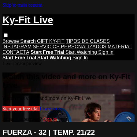
Skip to main content
Ky-Fit Live
Browse
Search
GIFT KY-FIT
TIPOS DE CLASES
INSTAGRAM
SERVICIOS PERSONALIZADOS
MATERIAL
CONTACTA
Start Free Trial
Start Watching
Sign in
Start Free Trial
Start Watching
Sign In
Live stream preview
Watch this video and more on Ky-Fit
Live
Watch this video and more on Ky-Fit Live
Start your free trial
Learn more
Already subscribed?
Sign in
FUERZA - 32 | TEMP. 21/22