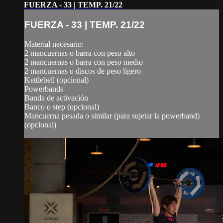
FUERZA - 33 | TEMP. 21/22
FUERZA - 33 | TEMP. 21/22
Material necesario:
2 mancuernas o barra con peso alto
2 mancuernas o barra con peso medio
2 mancuernas o discos de peso ligero
Kettlebell (opcional)
Powerbands
Banda de activación
Banco o step (opcional)
Mancuerna pesada o similar (para sujetar la powerband)
(opcional)