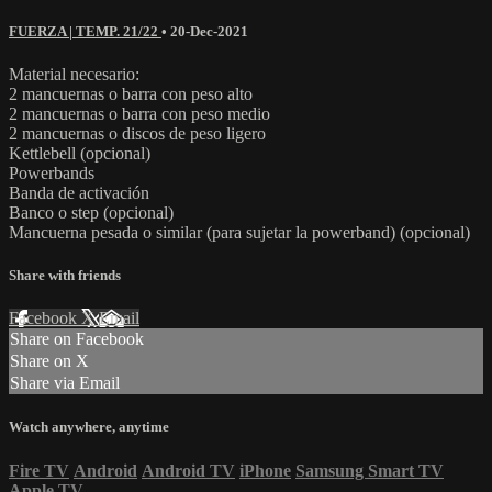
FUERZA | TEMP. 21/22
•
20-Dec-2021
Material necesario:
2 mancuernas o barra con peso alto
2 mancuernas o barra con peso medio
2 mancuernas o discos de peso ligero
Kettlebell (opcional)
Powerbands
Banda de activación
Banco o step (opcional)
Mancuerna pesada o similar (para sujetar la powerband) (opcional)
Share with friends
Facebook
X
Email
Share on Facebook
Share on X
Share via Email
Watch anywhere, anytime
Fire TV
Android
Android TV
iPhone
Samsung Smart TV
Apple TV