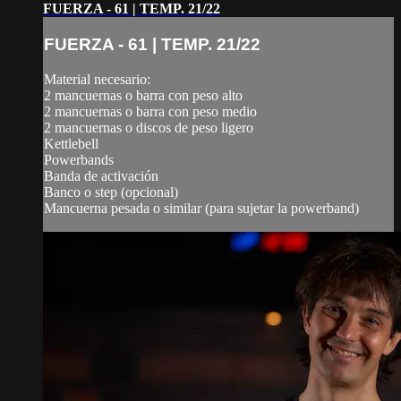
FUERZA - 61 | TEMP. 21/22
FUERZA - 61 | TEMP. 21/22
Material necesario:
2 mancuernas o barra con peso alto
2 mancuernas o barra con peso medio
2 mancuernas o discos de peso ligero
Kettlebell
Powerbands
Banda de activación
Banco o step (opcional)
Mancuerna pesada o similar (para sujetar la powerband)