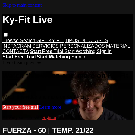
Skip to main content
Ky-Fit Live
Browse
Search
GIFT KY-FIT
TIPOS DE CLASES
INSTAGRAM
SERVICIOS PERSONALIZADOS
MATERIAL
CONTACTA
Start Free Trial
Start Watching
Sign in
Start Free Trial
Start Watching
Sign In
Live stream preview
Watch this video and more on Ky-Fit
Live
Watch this video and more on Ky-Fit Live
Start your free trial
Learn more
Already subscribed?
Sign in
FUERZA - 60 | TEMP. 21/22