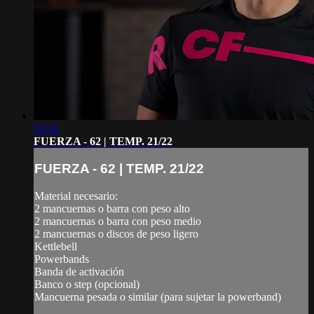
53:32
FUERZA - 62 | TEMP. 21/22
FUERZA - 62 | TEMP. 21/22
Material necesario:
2 mancuernas o barra con peso alto
2 mancuernas o barra con peso medio
2 mancuernas o discos de peso ligero
Kettlebell
Powerbands
Banda de activación
Banco o step (opcional)
Mancuerna pesada o similar (para sujetar la powerband)