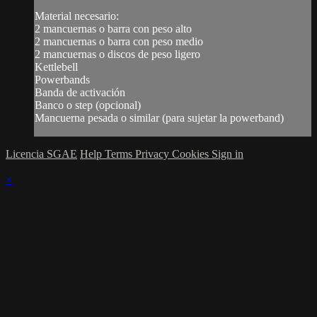
Material necesario:
2 mancuernas o barra con peso alto
2 mancuernas o barra con peso medio
2 mancuernas o discos de peso ligero
Kettlebell
Powerbands
Banda de activación
Banco o step (opcional)
Mancuerna pesada o similar (para sujetar la powerband)
Licencia SGAE
Help
Terms
Privacy
Cookies
Sign in
×