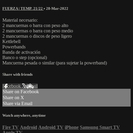
FUERZA | TEMP. 21/22
•
28-Mar-2022
Material necesario:
2 mancuernas o barra con peso alto
2 mancuernas o barra con peso medio
2 mancuernas o discos de peso ligero
Kettlebell
Powerbands
Banda de activación
Banco o step (opcional)
Mancuerna pesada o similar (para sujetar la powerband)
Share with friends
Facebook
X
Email
Share on Facebook
Share on X
Share via Email
Watch anywhere, anytime
Fire TV
Android
Android TV
iPhone
Samsung Smart TV
Apple TV