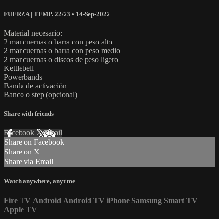
FUERZA | TEMP. 22/23
•
14-Sep-2022
Material necesario:
2 mancuernas o barra con peso alto
2 mancuernas o barra con peso medio
2 mancuernas o discos de peso ligero
Kettlebell
Powerbands
Banda de activación
Banco o step (opcional)
Share with friends
Facebook
X
Email
Share on Facebook
Share on X
Share via Email
Watch anywhere, anytime
Fire TV
Android
Android TV
iPhone
Samsung Smart TV
Apple TV