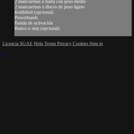
2 mancuernas o barra con peso medio
2 mancuernas o discos de peso ligero
Kettlebell (opcional)
Powerbands
Banda de activación
Banco o step (opcional)
Licencia SGAE
Help
Terms
Privacy
Cookies
Sign in
×