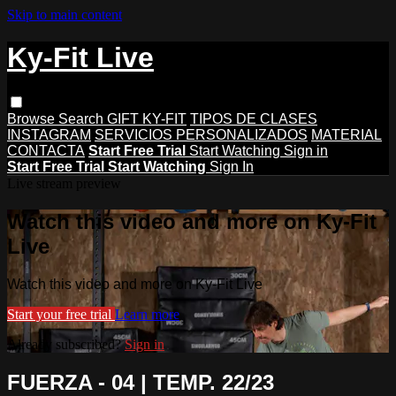
Skip to main content
Ky-Fit Live
Browse
Search
GIFT KY-FIT
TIPOS DE CLASES
INSTAGRAM
SERVICIOS PERSONALIZADOS
MATERIAL
CONTACTA
Start Free Trial
Start Watching
Sign in
Start Free Trial
Start Watching
Sign In
Live stream preview
Watch this video and more on Ky-Fit
Live
Watch this video and more on Ky-Fit Live
Start your free trial
Learn more
Already subscribed?
Sign in
FUERZA - 04 | TEMP. 22/23