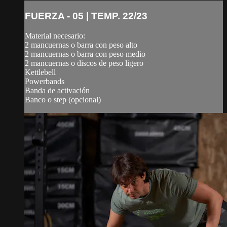
FUERZA - 05 | TEMP. 22/23
Material necesario:
2 mancuernas o barra con peso alto
2 mancuernas o barra con peso medio
2 mancuernas o discos de peso ligero
Kettlebell
Powerbands
Banda de activación
Banco o step (opcional)