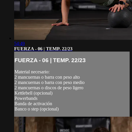
54:49
FUERZA - 06 | TEMP. 22/23
FUERZA - 06 | TEMP. 22/23
Material necesario:
2 mancuernas o barra con peso alto
2 mancuernas o barra con peso medio
2 mancuernas o discos de peso ligero
Kettlebell (opcional)
Powerbands
Banda de activación
Banco o step (opcional)