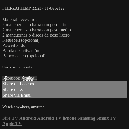
FUERZA | TEMP. 22/23
•
31-Oct-2022
Material necesario:
2 mancuernas o barra con peso alto
2 mancuernas o barra con peso medio
2 mancuernas o discos de peso ligero
Kettlebell (opcional)
Powerbands
Banda de activación
Banco o step (opcional)
Share with friends
Facebook
X
Email
Share on Facebook
Share on X
Share via Email
Watch anywhere, anytime
Fire TV
Android
Android TV
iPhone
Samsung Smart TV
Apple TV