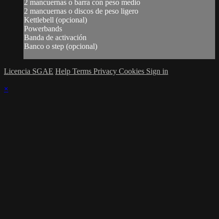
2 mancuernas o barra con peso medio
2 mancuernas o discos de peso ligero
Kettlebell (opcional)
Powerbands
Banda de activación
Banco o step (opcional)
Licencia SGAE
Help
Terms
Privacy
Cookies
Sign in
×