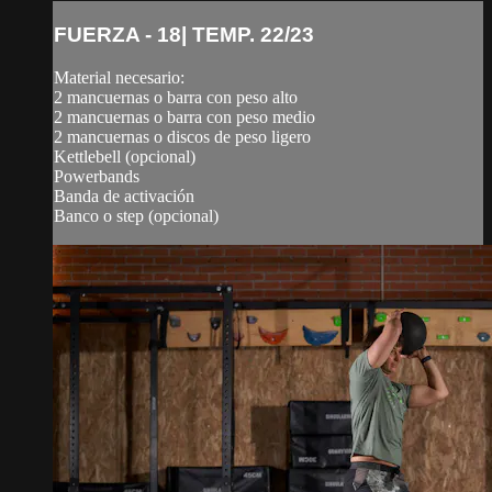
FUERZA - 18| TEMP. 22/23
Material necesario:
2 mancuernas o barra con peso alto
2 mancuernas o barra con peso medio
2 mancuernas o discos de peso ligero
Kettlebell (opcional)
Powerbands
Banda de activación
Banco o step (opcional)