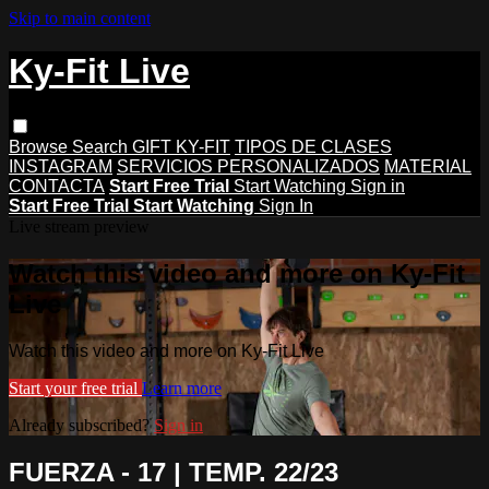
Skip to main content
Ky-Fit Live
Browse
Search
GIFT KY-FIT
TIPOS DE CLASES
INSTAGRAM
SERVICIOS PERSONALIZADOS
MATERIAL
CONTACTA
Start Free Trial
Start Watching
Sign in
Start Free Trial
Start Watching
Sign In
Live stream preview
Watch this video and more on Ky-Fit
Live
Watch this video and more on Ky-Fit Live
Start your free trial
Learn more
Already subscribed?
Sign in
FUERZA - 17 | TEMP. 22/23