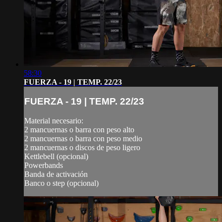
58:30
FUERZA - 19 | TEMP. 22/23
FUERZA - 19 | TEMP. 22/23
Material necesario:
2 mancuernas o barra con peso alto
2 mancuernas o barra con peso medio
2 mancuernas o discos de peso ligero
Kettlebell (opcional)
Powerbands
Banda de activación
Banco o step (opcional)