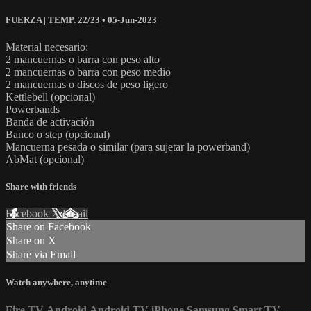
FUERZA | TEMP. 22/23
•
05-Jun-2023
Material necesario:
2 mancuernas o barra con peso alto
2 mancuernas o barra con peso medio
2 mancuernas o discos de peso ligero
Kettlebell (opcional)
Powerbands
Banda de activación
Banco o step (opcional)
Mancuerna pesada o similar (para sujetar la powerband)
AbMat (opcional)
Share with friends
Facebook
X
Email
Share on Facebook
Share on X
Share via Email
Watch anywhere, anytime
Fire TV
Android
Android TV
iPhone
Samsung Smart TV