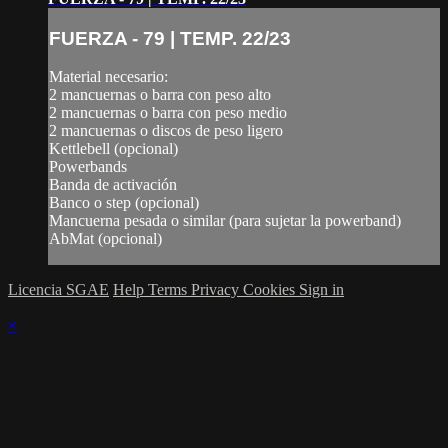
FUERZA - 79 | TEMP. 22/23
Material necesario:
2 mancuernas o barra con peso alto
2 mancuernas o barra con peso medio
2 mancuernas o discos de peso ligero
Kettlebell (opcional)
Powerbands
Banda de activación
Banco o step (opcional)
Mancuerna pesada o similar (para sujetar la powerband)
AbMat (opcional)
Licencia SGAE
Help
Terms
Privacy
Cookies
Sign in
×