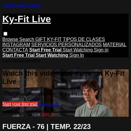
Skip to main content
Ky-Fit Live
Browse
Search
GIFT KY-FIT
TIPOS DE CLASES
INSTAGRAM
SERVICIOS PERSONALIZADOS
MATERIAL
CONTACTA
Start Free Trial
Start Watching
Sign in
Start Free Trial
Start Watching
Sign In
Live stream preview
Watch this video and more on Ky-Fit
Live
Watch this video and more on Ky-Fit Live
Start your free trial
Learn more
Already subscribed?
Sign in
FUERZA - 76 | TEMP. 22/23