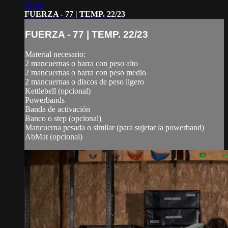
52:24
FUERZA - 77 | TEMP. 22/23
FUERZA - 77 | TEMP. 22/23
Material necesario:
2 mancuernas o barra con peso alto
2 mancuernas o barra con peso medio
2 mancuernas o discos de peso ligero
Kettlebell (opcional)
Powerbands
Banda de activación
Banco o step (opcional)
Mancuerna pesada o similar (para sujetar la powerband)
AbMat (opcional)