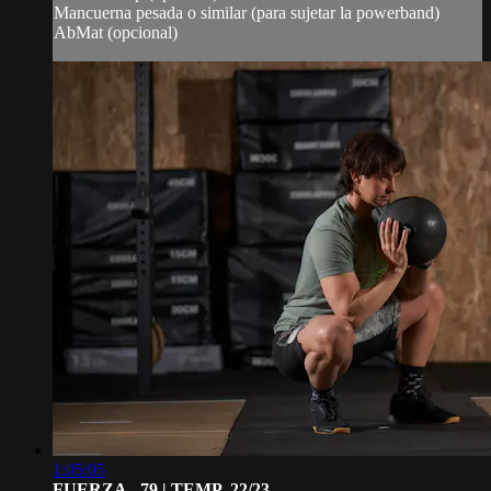
Mancuerna pesada o similar (para sujetar la powerband)
AbMat (opcional)
1:05:05
FUERZA - 79 | TEMP. 22/23