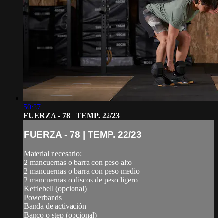
50:37
FUERZA - 78 | TEMP. 22/23
FUERZA - 78 | TEMP. 22/23
Material necesario:
2 mancuernas o barra con peso alto
2 mancuernas o barra con peso medio
2 mancuernas o discos de peso ligero
Kettlebell (opcional)
Powerbands
Banda de activación
Banco o step (opcional)