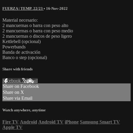
FUERZA | TEMP. 22/23
•
16-Nov-2022
Material necesario:
2 mancuernas o barra con peso alto
2 mancuernas o barra con peso medio
2 mancuernas o discos de peso ligero
Kettlebell (opcional)
Powerbands
Banda de activación
Banco o step (opcional)
Share with friends
Facebook
X
Email
Share on Facebook
Share on X
Share via Email
Watch anywhere, anytime
Fire TV
Android
Android TV
iPhone
Samsung Smart TV
Apple TV