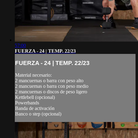
57:00
FUERZA - 24 | TEMP. 22/23
FUERZA - 24 | TEMP. 22/23
Material necesario:
2 mancuernas o barra con peso alto
2 mancuernas o barra con peso medio
2 mancuernas o discos de peso ligero
Kettlebell (opcional)
Powerbands
Banda de activación
Banco o step (opcional)