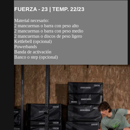
FUERZA - 23 | TEMP. 22/23
Material necesario:
2 mancuernas o barra con peso alto
2 mancuernas o barra con peso medio
2 mancuernas o discos de peso ligero
Kettlebell (opcional)
Powerbands
Banda de activación
Banco o step (opcional)