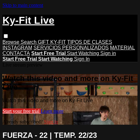
Skip to main content
Ky-Fit Live
Browse
Search
GIFT KY-FIT
TIPOS DE CLASES
INSTAGRAM
SERVICIOS PERSONALIZADOS
MATERIAL
CONTACTA
Start Free Trial
Start Watching
Sign in
Start Free Trial
Start Watching
Sign In
Live stream preview
Watch this video and more on Ky-Fit
Live
Watch this video and more on Ky-Fit Live
Start your free trial
Learn more
Already subscribed?
Sign in
FUERZA - 22 | TEMP. 22/23