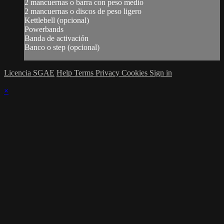
2 mancuernas o barra con peso medio
2 mancuernas o discos de peso ligero
Kettlebell (opcional)
Powerbands
Banda de activación
Banco o step (opcional)
Licencia SGAE
Help
Terms
Privacy
Cookies
Sign in
×