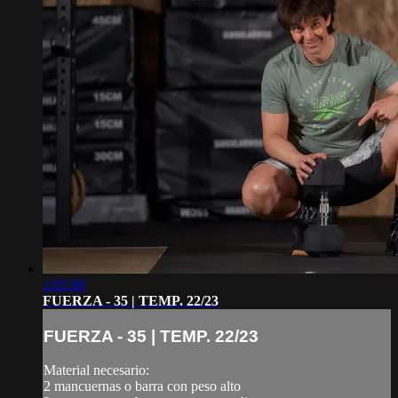
1:05:08
FUERZA - 35 | TEMP. 22/23
FUERZA - 35 | TEMP. 22/23
Material necesario:
2 mancuernas o barra con peso alto