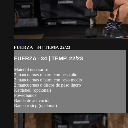
41:10
FUERZA - 34 | TEMP. 22/23
FUERZA - 34 | TEMP. 22/23
Material necesario:
2 mancuernas o barra con peso alto
2 mancuernas o barra con peso medio
2 mancuernas o discos de peso ligero
Kettlebell (opcional)
Powerbands
Banda de activación
Banco o step (opcional)