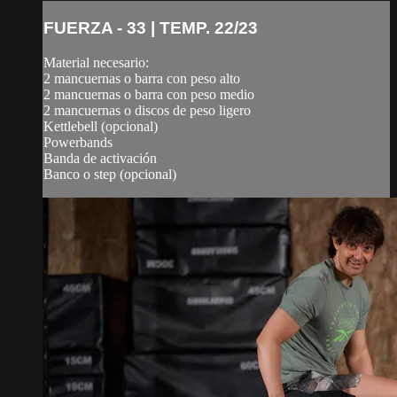
FUERZA - 33 | TEMP. 22/23
Material necesario:
2 mancuernas o barra con peso alto
2 mancuernas o barra con peso medio
2 mancuernas o discos de peso ligero
Kettlebell (opcional)
Powerbands
Banda de activación
Banco o step (opcional)