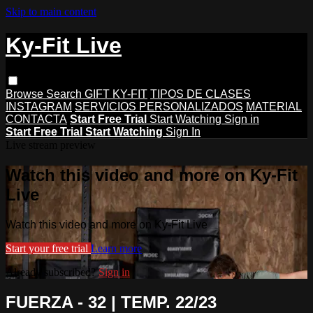
Skip to main content
Ky-Fit Live
Browse
Search
GIFT KY-FIT
TIPOS DE CLASES
INSTAGRAM
SERVICIOS PERSONALIZADOS
MATERIAL
CONTACTA
Start Free Trial
Start Watching
Sign in
Start Free Trial
Start Watching
Sign In
Live stream preview
Watch this video and more on Ky-Fit
Live
Watch this video and more on Ky-Fit Live
Start your free trial
Learn more
Already subscribed?
Sign in
FUERZA - 32 | TEMP. 22/23