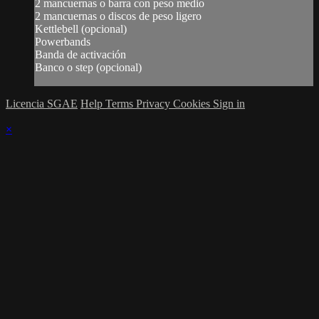
2 mancuernas o barra con peso medio
2 mancuernas o discos de peso ligero
Kettlebell (opcional)
Powerbands
Banda de activación
Banco o step (opcional)
Licencia SGAE
Help
Terms
Privacy
Cookies
Sign in
×