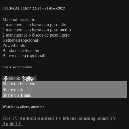
FUERZA | TEMP. 22/23
•
21-Dec-2022
Material necesario:
2 mancuernas o barra con peso alto
2 mancuernas o barra con peso medio
2 mancuernas o discos de peso ligero
Kettlebell (opcional)
Powerbands
Banda de activación
Banco o step (opcional)
Share with friends
Facebook
X
Email
Share on Facebook
Share on X
Share via Email
Watch anywhere, anytime
Fire TV
Android
Android TV
iPhone
Samsung Smart TV
Apple TV