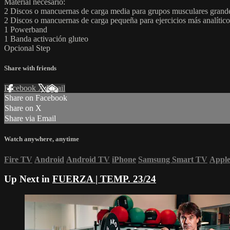
Material necesario:
2 Discos o mancuernas de carga media para grupos musculares grand
2 Discos o mancuernas de carga pequeña para ejercicios más analítico
1 Powerband
1 Banda activación gluteo
Opcional Step
Share with friends
Facebook
X
Email
Share on Facebook
Share on X
Share via Email
Watch anywhere, anytime
Fire TV
Android
Android TV
iPhone
Samsung Smart TV
Appl
Up Next in
FUERZA | TEMP. 23/24