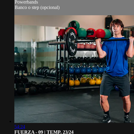
Powerbands
Banco o step (opcional)
54:24
FUERZA - 09 | TEMP. 23/24