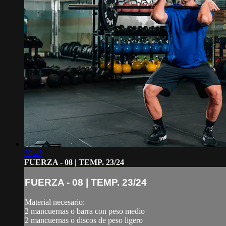
50:45
FUERZA - 08 | TEMP. 23/24
FUERZA - 08 | TEMP. 23/24
Material necesario:
2 mancuernas o barra con peso medio
2 mancuernas o discos de peso ligero