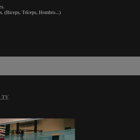
es.
s. (Biceps, Tríceps, Hombro...)
e TV