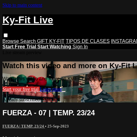
Skip to main content
Ky-Fit Live
Browse
Search
GIFT KY-FIT
TIPOS DE CLASES
INSTAGRA
Start Free Trial
Start Watching
Sign In
Live stream preview
Watch this video and more on Ky-Fit L
Watch this video and more on Ky-Fit Live
Start your free trial
Learn more
Already subscribed?
Sign in
FUERZA - 07 | TEMP. 23/24
FUERZA | TEMP. 23/24
•
25-Sep-2023