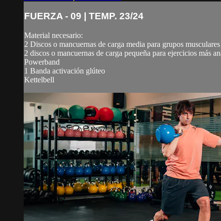
FUERZA - 09 | TEMP. 23/24
Material necesario:
2 Discos o mancuernas de carga media para grupos musculares
2 discos o mancuernas de carga pequeña para ejercicios más ana
Powerband
1 Banda activación glúteo
Kettelbell