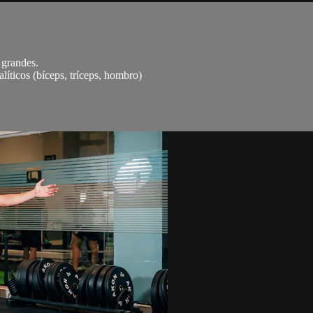
 grandes.
líticos (bíceps, tríceps, hombro)