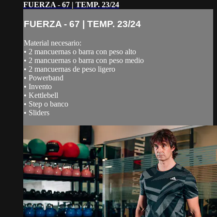
FUERZA - 67 | TEMP. 23/24
FUERZA - 67 | TEMP. 23/24
Material necesario:
• 2 mancuernas o barra con peso alto
• 2 mancuernas o barra con peso medio
• 2 mancuernas de peso ligero
• Powerband
• Invento
• Kettlebell
• Step o banco
• Sliders