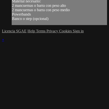
Material necesario:
2 mancuernas o barra con peso alto
2 mancuernas o barra con peso medio
Powerbands
Banco o step (opcional)
Licencia SGAE
Help
Terms
Privacy
Cookies
Sign in
×