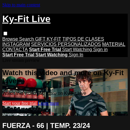
Skip to main content
Ky-Fit Live
Browse
Search
GIFT KY-FIT
TIPOS DE CLASES
INSTAGRAM
SERVICIOS PERSONALIZADOS
MATERIAL
CONTACTA
Start Free Trial
Start Watching
Sign in
Start Free Trial
Start Watching
Sign In
Live stream preview
Watch this video and more on Ky-Fit
Live
Watch this video and more on Ky-Fit Live
Start your free trial
Learn more
Already subscribed?
Sign in
FUERZA - 66 | TEMP. 23/24