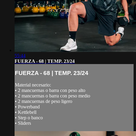
55:44
FUERZA - 68 | TEMP. 23/24
FUERZA - 68 | TEMP. 23/24
Material necesario:
• 2 mancuernas o barra con peso alto
• 2 mancuernas o barra con peso medio
• 2 mancuernas de peso ligero
• Powerband
• Kettlebell
• Step o banco
• Sliders