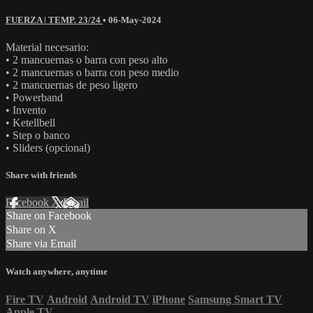
FUERZA | TEMP. 23/24
•
06-May-2024
Material necesario:
• 2 mancuernas o barra con peso alto
• 2 mancuernas o barra con peso medio
• 2 mancuernas de peso ligero
• Powerband
• Invento
• Ketellbell
• Step o banco
• Sliders (opcional)
Share with friends
Facebook
X
Email
Share on Facebook
Share on X
Share via Email
Watch anywhere, anytime
Fire TV
Android
Android TV
iPhone
Samsung Smart TV
Apple TV