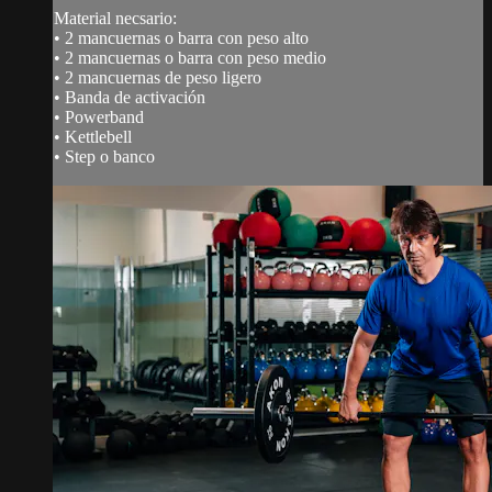
Material necsario:
• 2 mancuernas o barra con peso alto
• 2 mancuernas o barra con peso medio
• 2 mancuernas de peso ligero
• Banda de activación
• Powerband
• Kettlebell
• Step o banco