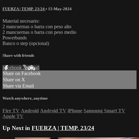
FUERZA | TEMP. 23/24
•
15-May-2024
Material necesario:
2 mancuernas o barra con peso alto
2 mancuernas o barra con peso medio
Powerbands
Banco o step (opcional)
Share with friends
Facebook
X
Email
Share on Facebook
Share on X
Share via Email
Watch anywhere, anytime
Fire TV
Android
Android TV
iPhone
Samsung Smart TV
Apple TV
Up Next in
FUERZA | TEMP. 23/24