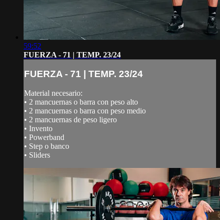
59:52
FUERZA - 71 | TEMP. 23/24
FUERZA - 71 | TEMP. 23/24
Material necesario:
• 2 mancuernas o barra con peso alto
• 2 mancuernas o barra con peso medio
• 2 mancuernas de peso ligero
• Invento
• Powerband
• Step o banco
• Sliders