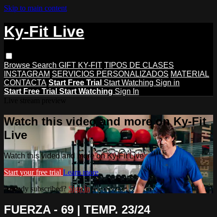
Skip to main content
Ky-Fit Live
Browse
Search
GIFT KY-FIT
TIPOS DE CLASES
INSTAGRAM
SERVICIOS PERSONALIZADOS
MATERIAL
CONTACTA
Start Free Trial
Start Watching
Sign in
Start Free Trial
Start Watching
Sign In
Live stream preview
Watch this video and more on Ky-Fit
Live
Watch this video and more on Ky-Fit Live
Start your free trial
Learn more
Already subscribed?
Sign in
FUERZA - 69 | TEMP. 23/24