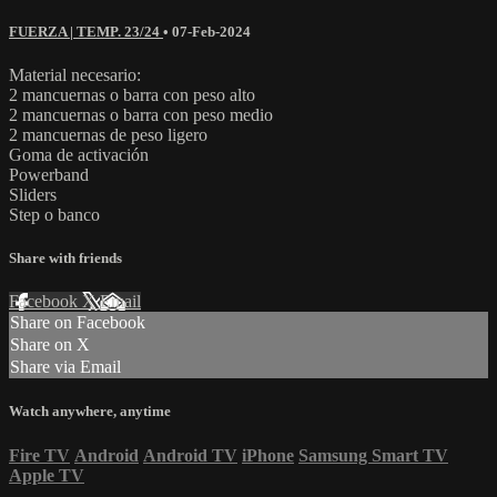
FUERZA | TEMP. 23/24
•
07-Feb-2024
Material necesario:
2 mancuernas o barra con peso alto
2 mancuernas o barra con peso medio
2 mancuernas de peso ligero
Goma de activación
Powerband
Sliders
Step o banco
Share with friends
Facebook
X
Email
Share on Facebook
Share on X
Share via Email
Watch anywhere, anytime
Fire TV
Android
Android TV
iPhone
Samsung Smart TV
Apple TV