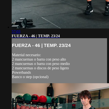
57:03
FUERZA - 46 | TEMP. 23/24
FUERZA - 46 | TEMP. 23/24
Material necesario:
2 mancuernas o barra con peso alto
2 mancuernas o barra con peso medio
2 mancuernas o discos de peso ligero
Powerbands
Banco o step (opcional)