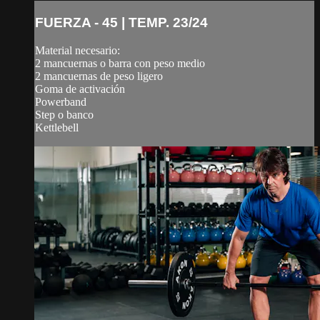
FUERZA - 45 | TEMP. 23/24
Material necesario:
2 mancuernas o barra con peso medio
2 mancuernas de peso ligero
Goma de activación
Powerband
Step o banco
Kettlebell