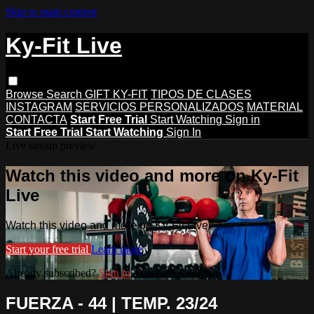
Skip to main content
Ky-Fit Live
Browse
Search
GIFT KY-FIT
TIPOS DE CLASES
INSTAGRAM
SERVICIOS PERSONALIZADOS
MATERIAL
CONTACTA
Start Free Trial
Start Watching
Sign in
Start Free Trial
Start Watching
Sign In
Live stream preview
Watch this video and more on Ky-Fit
Live
Watch this video and more on Ky-Fit Live
Start your free trial
Learn more
Already subscribed?
Sign in
FUERZA - 44 | TEMP. 23/24