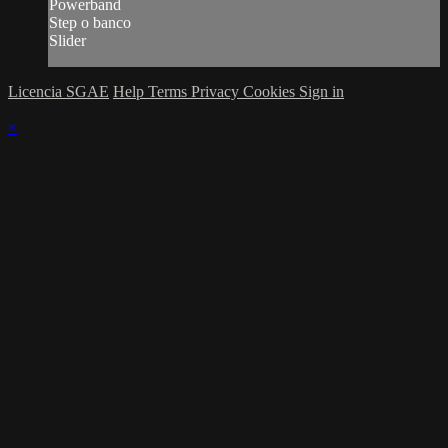
Powerband
Step o banco
Slider
Licencia SGAE
Help
Terms
Privacy
Cookies
Sign in
×