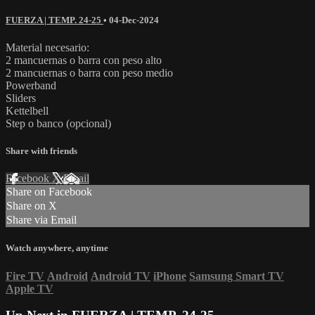
FUERZA | TEMP. 24-25
•
04-Dec-2024
Material necesario:
2 mancuernas o barra con peso alto
2 mancuernas o barra con peso medio
Powerband
Sliders
Kettelbell
Step o banco (opcional)
Share with friends
Facebook
X
Email
Share on Facebook
Share on X
Share via Email
Watch anywhere, anytime
Fire TV
Android
Android TV
iPhone
Samsung Smart TV
Apple TV