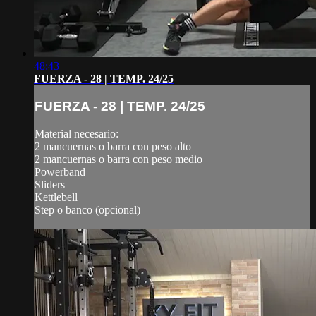
48:43
FUERZA - 28 | TEMP. 24/25
FUERZA - 28 | TEMP. 24/25
Material necesario:
2 mancuernas o barra con peso alto
2 mancuernas o barra con peso medio
Powerband
Sliders
Kettlebell
Step o banco (opcional)