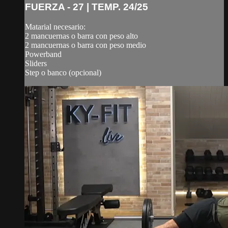
FUERZA - 27 | TEMP. 24/25
Matarial necesario:
2 mancuernas o barra con peso alto
2 mancuernas o barra con peso medio
Powerband
Sliders
Step o banco (opcional)