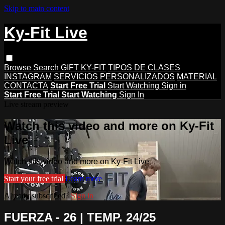
Skip to main content
Ky-Fit Live
Browse
Search
GIFT KY-FIT
TIPOS DE CLASES
INSTAGRAM
SERVICIOS PERSONALIZADOS
MATERIAL
CONTACTA
Start Free Trial
Start Watching
Sign in
Start Free Trial
Start Watching
Sign In
Live stream preview
Watch this video and more on Ky-Fit
Live
Watch this video and more on Ky-Fit Live
Start your free trial
Learn more
Already subscribed?
Sign in
FUERZA - 26 | TEMP. 24/25