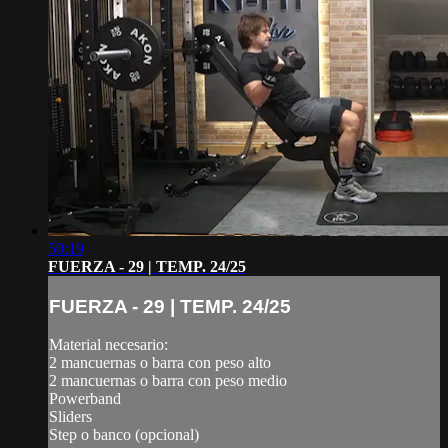
50:19
FUERZA - 29 | TEMP. 24/25
FUERZA - 29 | TEMP. 24/25
Material necesario:
2 mancuernas o barra con peso alto
2 mancuernas o barra con peso medio
Powerband
Sliders
Step o banco (opcional)