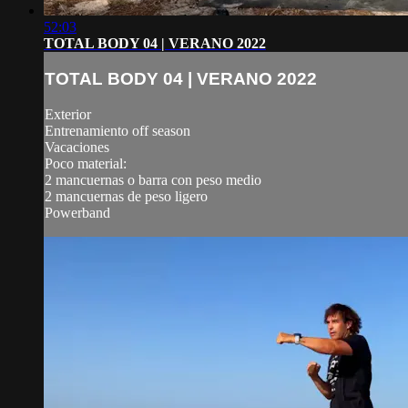
52:03
TOTAL BODY 04 | VERANO 2022
TOTAL BODY 04 | VERANO 2022
Exterior
Entrenamiento off season
Vacaciones
Poco material:
2 mancuernas o barra con peso medio
2 mancuernas de peso ligero
Powerband