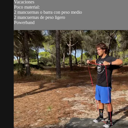
Vacaciones
Poco material:
2 mancuernas o barra con peso medio
2 mancuernas de peso ligero
Powerband