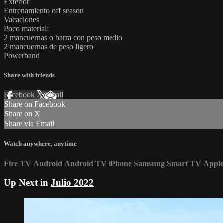
Exterior
Entrenamiento off season
Vacaciones
Poco material:
2 mancuernas o barra con peso medio
2 mancuernas de peso ligero
Powerband
Share with friends
Facebook
X
Email
Share on Facebook
Share on X
Share via Email
Watch anywhere, anytime
Fire TV
Android
Android TV
iPhone
Samsung Smart TV
Appl
Up Next in
Julio 2022