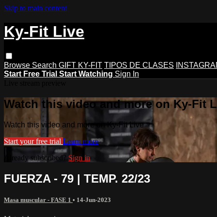
Skip to main content
Ky-Fit Live
Browse
Search
GIFT KY-FIT
TIPOS DE CLASES
INSTAGRA
Start Free Trial
Start Watching
Sign In
Live stream preview
Watch this video and more on Ky-Fit L
Watch this video and more on Ky-Fit Live
Start your free trial
Learn more
Already subscribed?
Sign in
FUERZA - 79 | TEMP. 22/23
Masa muscular - FASE 1
•
14-Jun-2023