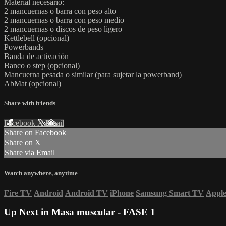
Material necesario:
2 mancuernas o barra con peso alto
2 mancuernas o barra con peso medio
2 mancuernas o discos de peso ligero
Kettlebell (opcional)
Powerbands
Banda de activación
Banco o step (opcional)
Mancuerna pesada o similar (para sujetar la powerband)
AbMat (opcional)
Share with friends
Facebook
X
Email
Share on Facebook
Share on X
Share via Email
Watch anywhere, anytime
Fire TV
Android
Android TV
iPhone
Samsung Smart TV
Appl
Up Next in
Masa muscular - FASE 1