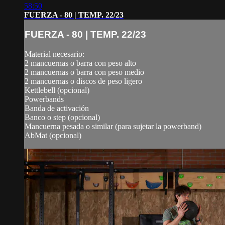
58:50
FUERZA - 80 | TEMP. 22/23
FUERZA - 80 | TEMP. 22/23
Material necesario:
2 mancuernas o barra con peso alto
2 mancuernas o barra con peso medio
2 mancuernas o discos de peso ligero
Kettlebell (opcional)
Powerbands
Banda de activación
Banco o step (opcional)
Mancuerna pesada o similar (para sujetar la powerband)
AbMat (opcional)