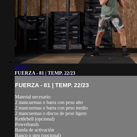
58:16
FUERZA - 81 | TEMP. 22/23
FUERZA - 81 | TEMP. 22/23
Material necesario:
2 mancuernas o barra con peso alto
2 mancuernas o barra con peso medio
2 mancuernas o discos de peso ligero
Kettlebell (opcional)
Powerbands
Banda de activación
Banco o step (opcional)