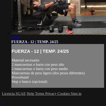
54:00
FUERZA - 12 | TEMP. 24/25
FUERZA - 12 | TEMP. 24/25
Material necesario:
2 mancuernas o barra con peso alto
2 mancuernas o barra con peso medio
Mancuernas de peso ligero (dos pesos diferentes)
Powerband
Step o banco (opcional)
Licencia SGAE
Help
Terms
Privacy
Cookies
Sign in
×