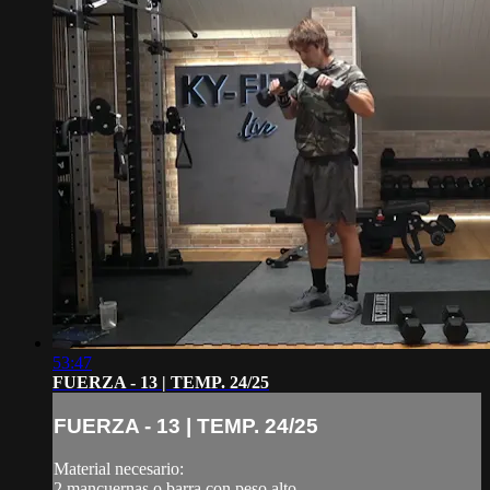
53:47
FUERZA - 13 | TEMP. 24/25
FUERZA - 13 | TEMP. 24/25
Material necesario:
2 mancuernas o barra con peso alto