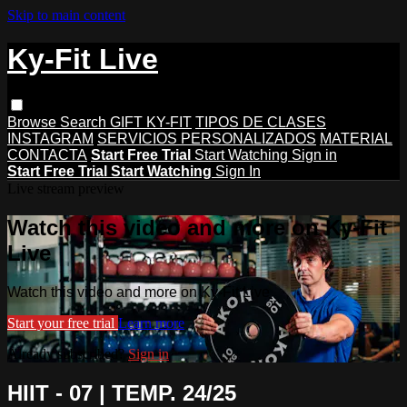
Skip to main content
Ky-Fit Live
Browse
Search
GIFT KY-FIT
TIPOS DE CLASES
INSTAGRAM
SERVICIOS PERSONALIZADOS
MATERIAL
CONTACTA
Start Free Trial
Start Watching
Sign in
Start Free Trial
Start Watching
Sign In
Live stream preview
Watch this video and more on Ky-Fit
Live
Watch this video and more on Ky-Fit Live
Start your free trial
Learn more
Already subscribed?
Sign in
HIIT - 07 | TEMP. 24/25