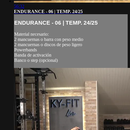
56:32
ENDURANCE - 06 | TEMP. 24/25
ENDURANCE - 06 | TEMP. 24/25
Material necesario:
2 mancuernas o barra con peso medio
2 mancuernas o discos de peso ligero
Powerbands
Banda de activación
Banco o step (opcional)