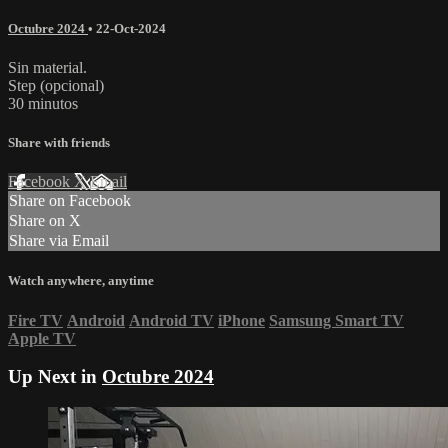
Octubre 2024
•
22-Oct-2024
Sin material.
Step (opcional)
30 minutos
Share with friends
Facebook
X
Email
Share on Facebook
Share on X
Share via Email
Watch anywhere, anytime
Fire TV
Android
Android TV
iPhone
Samsung Smart TV
Apple TV
Up Next in
Octubre 2024