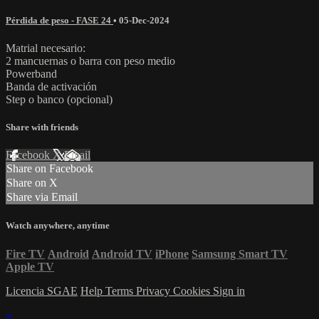
Pérdida de peso - FASE 24
•
05-Dec-2024
Matrial necesario:
2 mancuernas o barra con peso medio
Powerband
Banda de activación
Step o banco (opcional)
Share with friends
Facebook
X
Email
Share on Facebook
Share on X
Share via Email
Watch anywhere, anytime
Fire TV
Android
Android TV
iPhone
Samsung Smart TV
Apple TV
Licencia SGAE
Help
Terms
Privacy
Cookies
Sign in
×