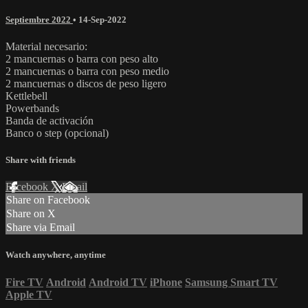
Septiembre 2022
•
14-Sep-2022
Material necesario:
2 mancuernas o barra con peso alto
2 mancuernas o barra con peso medio
2 mancuernas o discos de peso ligero
Kettlebell
Powerbands
Banda de activación
Banco o step (opcional)
Share with friends
Facebook
X
Email
Share on Facebook
Share on X
Share via Email
Watch anywhere, anytime
Fire TV
Android
Android TV
iPhone
Samsung Smart TV
Apple TV