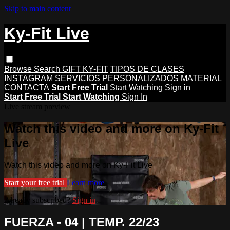
Skip to main content
Ky-Fit Live
Browse
Search
GIFT KY-FIT
TIPOS DE CLASES
INSTAGRAM
SERVICIOS PERSONALIZADOS
MATERIAL
CONTACTA
Start Free Trial
Start Watching
Sign in
Start Free Trial
Start Watching
Sign In
Live stream preview
Watch this video and more on Ky-Fit
Live
Watch this video and more on Ky-Fit Live
Start your free trial
Learn more
Already subscribed?
Sign in
FUERZA - 04 | TEMP. 22/23