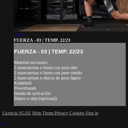
52:01
FUERZA - 03 | TEMP. 22/23
FUERZA - 03 | TEMP. 22/23
Material necesario:
2 mancuernas o barra con peso alto
2 mancuernas o barra con peso medio
2 mancuernas o discos de peso ligero
Kettlebell
Powerbands
Banda de activación
Banco o step (opcional)
Licencia SGAE
Help
Terms
Privacy
Cookies
Sign in
×