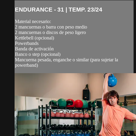
ENDURANCE - 31 | TEMP. 23/24
Material necesario:
2 mancuernas o barra con peso medio
2 mancuernas o discos de peso ligero
Kettlebell (opcional)
Powerbands
Banda de activación
Banco o step (opcional)
Mancuerna pesada, enganche o similar (para sujetar la
powerband)