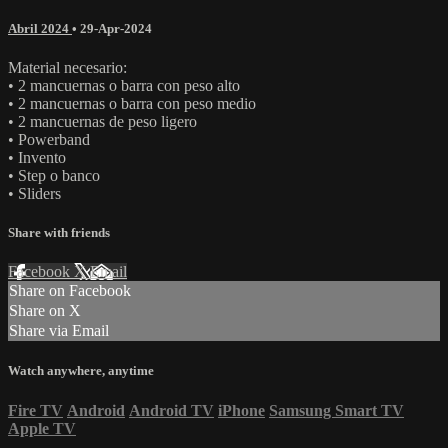
Abril 2024
•
29-Apr-2024
Material necesario:
• 2 mancuernas o barra con peso alto
• 2 mancuernas o barra con peso medio
• 2 mancuernas de peso ligero
• Powerband
• Invento
• Step o banco
• Sliders
Share with friends
Facebook
X
Email
Share on Facebook
Share on X
Share via Email
Watch anywhere, anytime
Fire TV
Android
Android TV
iPhone
Samsung Smart TV
Apple TV