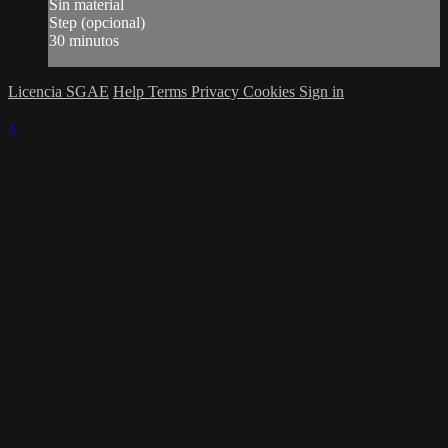
Sin material
Step (opcional)
30 minutos
Licencia SGAE
Help
Terms
Privacy
Cookies
Sign in
×