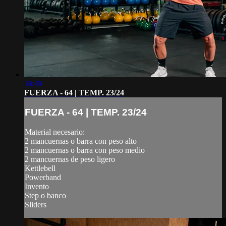
58:48
FUERZA - 64 | TEMP. 23/24
FUERZA - 64 | TEMP. 23/24
Material necesario:
2 mancuernas o barra con peso alto
2 mancuernas o barra con peso medio
2 mancuernas de peso ligero
Kettlebell
Powerband
Invento
Step o banco
Sliders