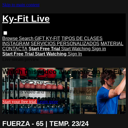
Skip to main content
Ky-Fit Live
Browse
Search
GIFT KY-FIT
TIPOS DE CLASES
INSTAGRAM
SERVICIOS PERSONALIZADOS
MATERIAL
CONTACTA
Start Free Trial
Start Watching
Sign in
Start Free Trial
Start Watching
Sign In
Live stream preview
Watch this video and more on Ky-Fit
Live
Watch this video and more on Ky-Fit Live
Start your free trial
Learn more
Already subscribed?
Sign in
FUERZA - 65 | TEMP. 23/24